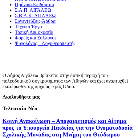
Πρόνοια Επιδόματα
Σ.Α.Π. ΑΙΓΑΛΕΩ
Σ.Β.Α.Κ. ΑΙΓΑΛΕΩ
Συνεντεύξεις-Άρθρα
Τεχνικά Έργα
Τοπική Δημοκρατία
Φορείς και Σύλλογοι
Ψυχολόγος – Λογοθεραπευτής
Ο Δήμος Αιγάλεω βρίσκεται στην δυτική περιοχή του
πολεοδομικού συγκροτήματος των Αθηνών και έχει αναπτυχθεί
εκατέρωθεν της αρχαίας Ιεράς Οδού.
Ακολουθήστε μας
Τελευταία Νέα
Κοινή Ανακοίνωση – Αποχαιρετισμός και Αίτημα
προς το Υπουργείο Παιδείας για την Ονοματοδοσία
Σχολικής Μονάδας στη Μνήμη του Θεόδωρου