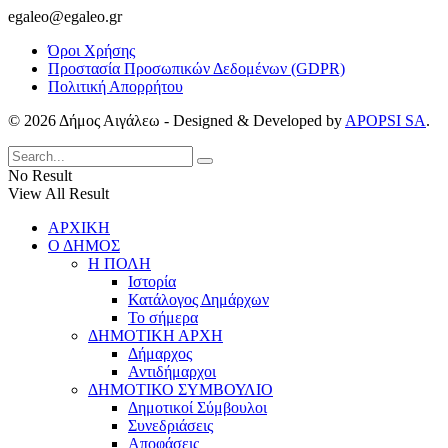
egaleo@egaleo.gr
Όροι Χρήσης
Προστασία Προσωπικών Δεδομένων (GDPR)
Πολιτική Απορρήτου
© 2026 Δήμος Αιγάλεω - Designed & Developed by
APOPSI SA
.
No Result
View All Result
ΑΡΧΙΚΗ
Ο ΔΗΜΟΣ
Η ΠΟΛΗ
Ιστορία
Κατάλογος Δημάρχων
Το σήμερα
ΔΗΜΟΤΙΚΗ ΑΡΧΗ
Δήμαρχος
Αντιδήμαρχοι
ΔΗΜΟΤΙΚΟ ΣΥΜΒΟΥΛΙΟ
Δημοτικοί Σύμβουλοι
Συνεδριάσεις
Αποφάσεις