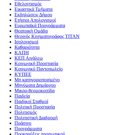
Εθελοντισμός
Εικαστικά Τμήματα
Εκδηλώσεις Δήμου
Ετήσιοι Απολογισμοί
Ευρωπαϊκά Προγράμματα
Θεατρική Ομάδα
Θερινός Κινηματογράφος ΤΙΤΑΝ
Ισολογισμοί
Καθαριότητα
ΚΑΠΗ
ΚΕΠ Αιγάλεω
Κοινωνική Προστασία
Κοινωνικό Παντοπωλείο
ΚΥΠΕΕ
Μη κατηγοριοποιημένο
Μηνύματα Δημάρχου
Μικρο-θερμοκοιτίδα
Παιδεία
Παιδικοί Σταθμοί
Πολιτική Προστασία
Πολιτισμός
Πολιτιστική Διαδρομή
Πράσινο
Προγράμματα
Προκηρύξεις προσωπικού