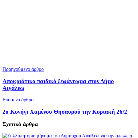
Προηγούμενο άρθρο
Αποκριάτικο παιδικό ξεφάντωμα στον Δήμο
Αιγάλεω
Επόμενο άρθρο
2ο Κυνήγι Χαμένου Θησαυρού την Κυριακή 26/2
Σχετικά
άρθρα