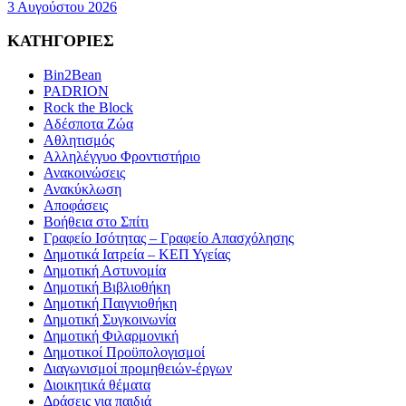
3 Αυγούστου 2026
ΚΑΤΗΓΟΡΙΕΣ
Bin2Bean
PADRION
Rock the Block
Αδέσποτα Ζώα
Αθλητισμός
Αλληλέγγυο Φροντιστήριο
Ανακοινώσεις
Ανακύκλωση
Αποφάσεις
Βοήθεια στο Σπίτι
Γραφείο Ισότητας – Γραφείο Απασχόλησης
Δημοτικά Ιατρεία – ΚΕΠ Υγείας
Δημοτική Αστυνομία
Δημοτική Βιβλιοθήκη
Δημοτική Παιγνιοθήκη
Δημοτική Συγκοινωνία
Δημοτική Φιλαρμονική
Δημοτικοί Προϋπολογισμοί
Διαγωνισμοί προμηθειών-έργων
Διοικητικά θέματα
Δράσεις για παιδιά