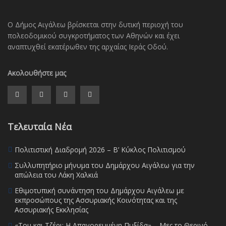
Ο Δήμος Αιγάλεω βρίσκεται στην δυτική περιοχή του
πολεοδομικού συγκροτήματος των Αθηνών και έχει
αναπτυχθεί εκατέρωθεν της αρχαίας Ιεράς Οδού.
Ακολουθήστε μας
Τελευταία Νέα
Πολιτιστική Διαδρομή 2026 – Β’ Κύκλος Πολιτισμού
Συλλυπητήριο μήνυμα του Δημάρχου Αιγάλεω για την
απώλεια του Λάκη Χαλκιά
Εθιμοτυπική συνάντηση του Δημάρχου Αιγάλεω με
εκπροσώπους της Ασσυριακής Κοινότητας και της
Ασσυριακής Εκκλησίας
«Τομ και Τζέρι: Η Απαγορευμένη Πυξίδα» – Μες το Θερινό