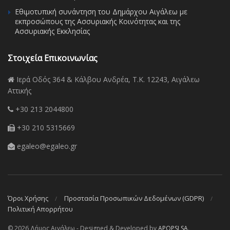
Εθιμοτυπική συνάντηση του Δημάρχου Αιγάλεω με
εκπροσώπους της Ασσυριακής Κοινότητας και της
Ασσυριακής Εκκλησίας
Στοιχεία Επικοινωνίας
Ιερά Οδός 364 & Κάλβου Ανδρέα, Τ.Κ. 12243, Αιγάλεω
Αττικής
+30 213 2044800
+30 210 5315669
egaleo@egaleo.gr
Όροι Χρήσης
Προστασία Προσωπικών Δεδομένων (GDPR)
Πολιτική Απορρήτου
© 2026 Δήμος Αιγάλεω - Designed & Developed by
APOPSI SA
.