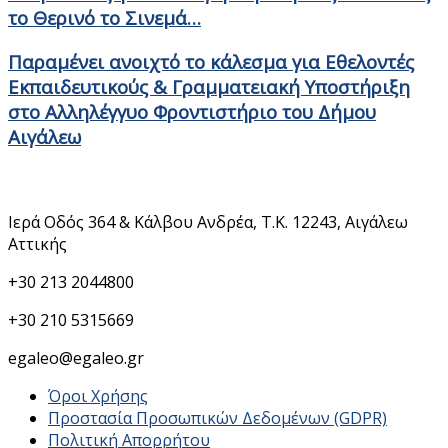
το Θερινό το Σινεμά…
Παραμένει ανοιχτό το κάλεσμα για Εθελοντές
Εκπαιδευτικούς & Γραμματειακή Υποστήριξη
στο Αλληλέγγυο Φροντιστήριο του Δήμου
Αιγάλεω
Στοιχεία Επικοινωνίας
Ιερά Οδός 364 & Κάλβου Ανδρέα, Τ.Κ. 12243, Αιγάλεω
Αττικής
+30 213 2044800
+30 210 5315669
egaleo@egaleo.gr
Όροι Χρήσης
Προστασία Προσωπικών Δεδομένων (GDPR)
Πολιτική Απορρήτου