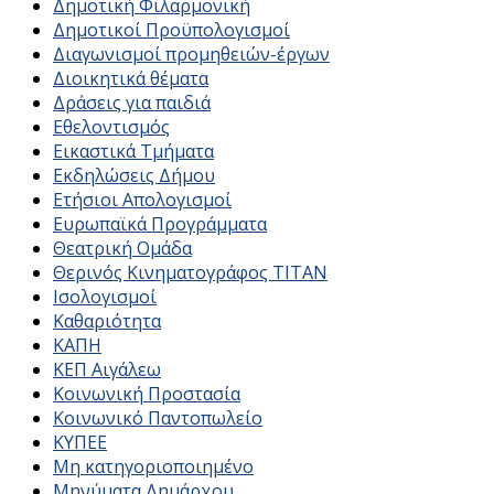
Δημοτική Φιλαρμονική
Δημοτικοί Προϋπολογισμοί
Διαγωνισμοί προμηθειών-έργων
Διοικητικά θέματα
Δράσεις για παιδιά
Εθελοντισμός
Εικαστικά Τμήματα
Εκδηλώσεις Δήμου
Ετήσιοι Απολογισμοί
Ευρωπαϊκά Προγράμματα
Θεατρική Ομάδα
Θερινός Κινηματογράφος ΤΙΤΑΝ
Ισολογισμοί
Καθαριότητα
ΚΑΠΗ
ΚΕΠ Αιγάλεω
Κοινωνική Προστασία
Κοινωνικό Παντοπωλείο
ΚΥΠΕΕ
Μη κατηγοριοποιημένο
Μηνύματα Δημάρχου