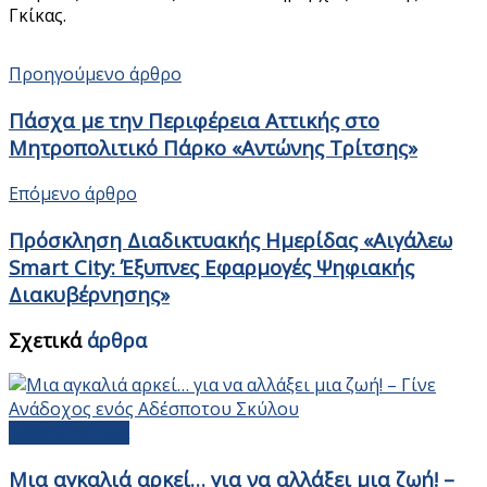
Γκίκας.
Προηγούμενο άρθρο
Πάσχα με την Περιφέρεια Αττικής στο
Μητροπολιτικό Πάρκο «Αντώνης Τρίτσης»
Επόμενο άρθρο
Πρόσκληση Διαδικτυακής Ημερίδας «Αιγάλεω
Smart City: Έξυπνες Εφαρμογές Ψηφιακής
Διακυβέρνησης»
Σχετικά
άρθρα
Αδέσποτα Ζώα
Μια αγκαλιά αρκεί… για να αλλάξει μια ζωή! –