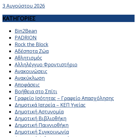
3 Αυγούστου 2026
ΚΑΤΗΓΟΡΙΕΣ
Bin2Bean
PADRION
Rock the Block
Αδέσποτα Ζώα
Αθλητισμός
Αλληλέγγυο Φροντιστήριο
Ανακοινώσεις
Ανακύκλωση
Αποφάσεις
Βοήθεια στο Σπίτι
Γραφείο Ισότητας – Γραφείο Απασχόλησης
Δημοτικά Ιατρεία – ΚΕΠ Υγείας
Δημοτική Αστυνομία
Δημοτική Βιβλιοθήκη
Δημοτική Παιγνιοθήκη
Δημοτική Συγκοινωνία