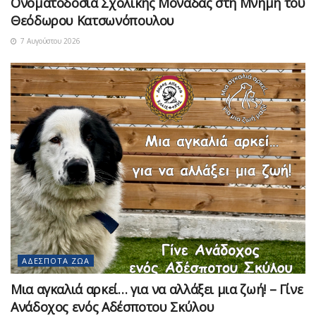
Ονοματοδοσία Σχολικής Μονάδας στη Μνήμη του
Θεόδωρου Κατσωνόπουλου
7 Αυγούστου 2026
ΑΔΈΣΠΟΤΑ ΖΏΑ
Μια αγκαλιά αρκεί… για να αλλάξει μια ζωή! – Γίνε
Ανάδοχος ενός Αδέσποτου Σκύλου