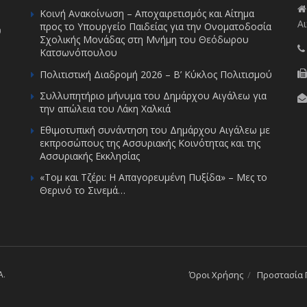
Κοινή Ανακοίνωση – Αποχαιρετισμός και Αίτημα
Αι
προς το Υπουργείο Παιδείας για την Ονοματοδοσία
υ
Σχολικής Μονάδας στη Μνήμη του Θεόδωρου
Κατσωνόπουλου
Πολιτιστική Διαδρομή 2026 – Β’ Κύκλος Πολιτισμού
Συλλυπητήριο μήνυμα του Δημάρχου Αιγάλεω για
την απώλεια του Λάκη Χαλκιά
Εθιμοτυπική συνάντηση του Δημάρχου Αιγάλεω με
εκπροσώπους της Ασσυριακής Κοινότητας και της
Ασσυριακής Εκκλησίας
«Τομ και Τζέρι: Η Απαγορευμένη Πυξίδα» – Μες το
Θερινό το Σινεμά…
A
.
Όροι Χρήσης
Προστασία