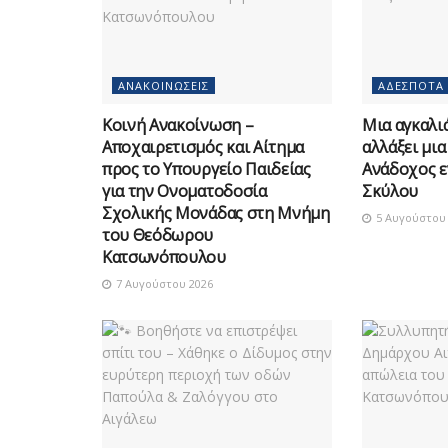
ΑΝΑΚΟΙΝΏΣΕΙΣ
ΑΔΈΣΠΟΤΑ
Κοινή Ανακοίνωση –
Μια αγκαλιά
Αποχαιρετισμός και Αίτημα
αλλάξει μια
προς το Υπουργείο Παιδείας
Ανάδοχος ε
για την Ονοματοδοσία
Σκύλου
Σχολικής Μονάδας στη Μνήμη
5 Αυγούστου 
του Θεόδωρου
Κατσωνόπουλου
7 Αυγούστου 2026