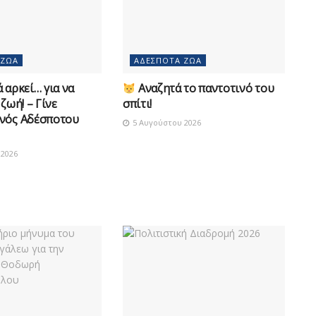
 ΖΏΑ
ΑΔΈΣΠΟΤΑ ΖΏΑ
 αρκεί… για να
Αναζητά το παντοτινό του
 ζωή! – Γίνε
σπίτι!
νός Αδέσποτου
5 Αυγούστου 2026
2026