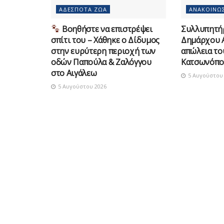
ΑΔΈΣΠΟΤΑ ΖΏΑ
ΑΝΑΚΟΙΝΏΣ
Βοηθήστε να επιστρέψει
Συλλυπητή
σπίτι του – Χάθηκε ο Δίδυμος
Δημάρχου Α
στην ευρύτερη περιοχή των
απώλεια τ
οδών Παπούλα & Ζαλόγγου
Κατσωνόπο
στο Αιγάλεω
5 Αυγούστου 
5 Αυγούστου 2026