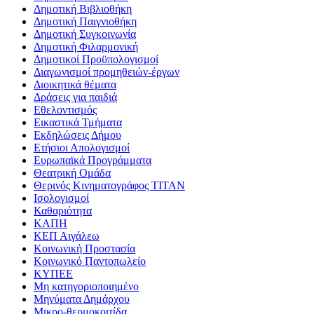
Δημοτική Βιβλιοθήκη
Δημοτική Παιγνιοθήκη
Δημοτική Συγκοινωνία
Δημοτική Φιλαρμονική
Δημοτικοί Προϋπολογισμοί
Διαγωνισμοί προμηθειών-έργων
Διοικητικά θέματα
Δράσεις για παιδιά
Εθελοντισμός
Εικαστικά Τμήματα
Εκδηλώσεις Δήμου
Ετήσιοι Απολογισμοί
Ευρωπαϊκά Προγράμματα
Θεατρική Ομάδα
Θερινός Κινηματογράφος ΤΙΤΑΝ
Ισολογισμοί
Καθαριότητα
ΚΑΠΗ
ΚΕΠ Αιγάλεω
Κοινωνική Προστασία
Κοινωνικό Παντοπωλείο
ΚΥΠΕΕ
Μη κατηγοριοποιημένο
Μηνύματα Δημάρχου
Μικρο-θερμοκοιτίδα