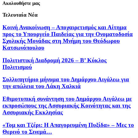
Ακολουθήστε μας
Τελευταία Νέα
Κοινή Ανακοίνωση – Αποχαιρετισμός και Αίτημα
προς το Υπουργείο Παιδείας για την Ονοματοδοσία
Σχολικής Μονάδας στη Μνήμη του Θεόδωρου
Κατσωνόπουλου
Πολιτιστική Διαδρομή 2026 – Β’ Κύκλος
Πολιτισμού
Συλλυπητήριο μήνυμα του Δημάρχου Αιγάλεω για
την απώλεια του Λάκη Χαλκιά
Εθιμοτυπική συνάντηση του Δημάρχου Αιγάλεω με
εκπροσώπους της Ασσυριακής Κοινότητας και της
Ασσυριακής Εκκλησίας
«Τομ και Τζέρι: Η Απαγορευμένη Πυξίδα» – Μες το
Θερινό το Σινεμά…