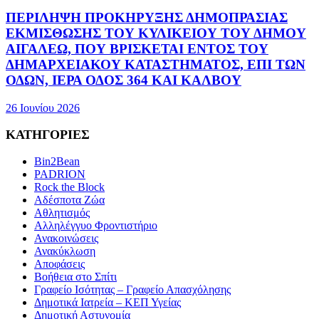
ΠΕΡΙΛΗΨΗ ΠΡΟΚΗΡΥΞΗΣ ΔΗΜΟΠΡΑΣΙΑΣ
ΕΚΜΙΣΘΩΣΗΣ ΤΟΥ ΚΥΛΙΚΕΙΟΥ ΤΟΥ ΔΗΜΟΥ
ΑΙΓΑΛΕΩ, ΠΟΥ ΒΡΙΣΚΕΤΑΙ ΕΝΤΟΣ ΤΟΥ
ΔΗΜΑΡΧEΙΑΚΟΥ ΚΑΤΑΣΤΗΜΑΤΟΣ, ΕΠΙ ΤΩΝ
ΟΔΩΝ, ΙΕΡΑ ΟΔΟΣ 364 ΚΑΙ ΚΑΛΒΟΥ
26 Ιουνίου 2026
ΚΑΤΗΓΟΡΙΕΣ
Bin2Bean
PADRION
Rock the Block
Αδέσποτα Ζώα
Αθλητισμός
Αλληλέγγυο Φροντιστήριο
Ανακοινώσεις
Ανακύκλωση
Αποφάσεις
Βοήθεια στο Σπίτι
Γραφείο Ισότητας – Γραφείο Απασχόλησης
Δημοτικά Ιατρεία – ΚΕΠ Υγείας
Δημοτική Αστυνομία