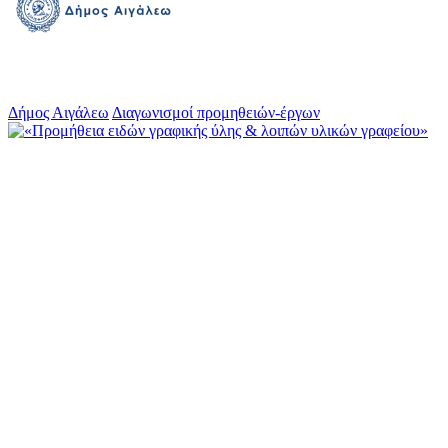
Δήμος Αιγάλεω
Διαγωνισμοί προμηθειών-έργων