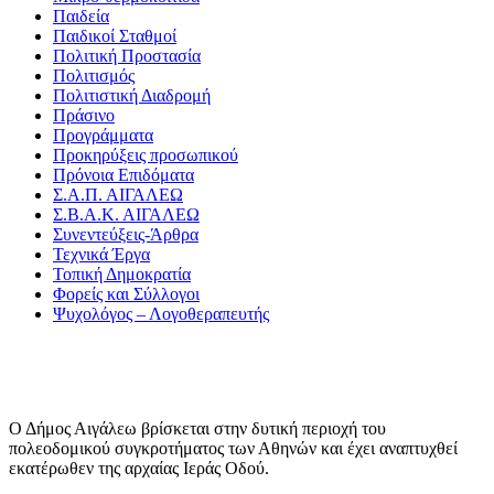
Παιδεία
Παιδικοί Σταθμοί
Πολιτική Προστασία
Πολιτισμός
Πολιτιστική Διαδρομή
Πράσινο
Προγράμματα
Προκηρύξεις προσωπικού
Πρόνοια Επιδόματα
Σ.Α.Π. ΑΙΓΑΛΕΩ
Σ.Β.Α.Κ. ΑΙΓΑΛΕΩ
Συνεντεύξεις-Άρθρα
Τεχνικά Έργα
Τοπική Δημοκρατία
Φορείς και Σύλλογοι
Ψυχολόγος – Λογοθεραπευτής
Ο Δήμος Αιγάλεω βρίσκεται στην δυτική περιοχή του
πολεοδομικού συγκροτήματος των Αθηνών και έχει αναπτυχθεί
εκατέρωθεν της αρχαίας Ιεράς Οδού.