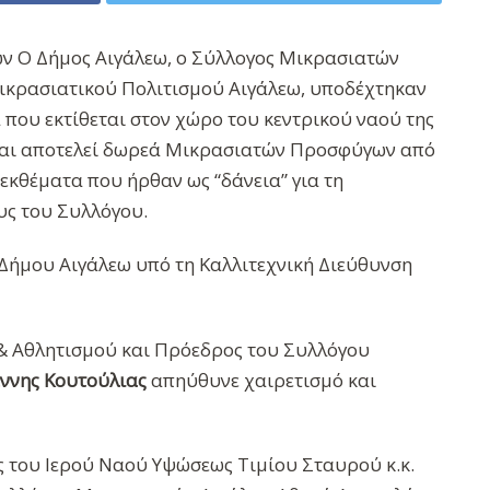
ων Ο Δήμος Αιγάλεω, ο Σύλλογος Μικρασιατών
Μικρασιατικού Πολιτισμού Αιγάλεω, υποδέχτηκαν
 που εκτίθεται στον χώρο του κεντρικού ναού της
και αποτελεί δωρεά Μικρασιατών Προσφύγων από
 εκθέματα που ήρθαν ως “δάνεια” για τη
υς του Συλλόγου.
 Δήμου Αιγάλεω υπό τη Καλλιτεχνική Διεύθυνση
 & Αθλητισμού
και
Πρόεδρος του Συλλόγου
ννης Κουτούλιας
απηύθυνε χαιρετισμό και
ς του Ιερού Ναού Υψώσεως Τιμίου Σταυρού κ.κ.