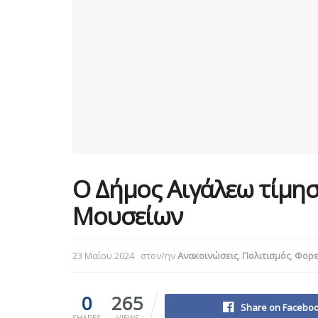
Ο Δήμος Αιγάλεω τίμησ
Μουσείων
23 Μαΐου 2024
στον/ην
Ανακοινώσεις
,
Πολιτισμός
,
Φορεί
0
265
Share on Facebo
SHARES
VIEWS