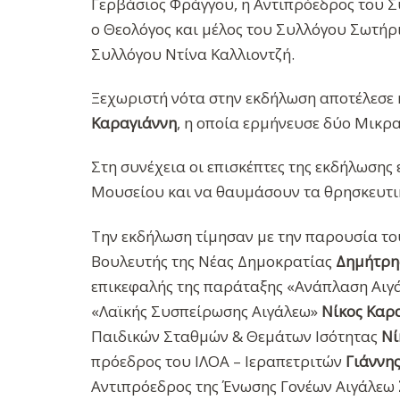
Γερβάσιος Φράγγου, η Αντιπρόεδρος του 
ο Θεολόγος και μέλος του Συλλόγου Σωτήρι
Συλλόγου Ντίνα Καλλιοντζή.
Ξεχωριστή νότα στην εκδήλωση αποτέλεσε
Καραγιάννη
, η οποία ερμήνευσε δύο Μικρ
Στη συνέχεια οι επισκέπτες της εκδήλωσης
Μουσείου και να θαυμάσουν τα θρησκευτικ
Την εκδήλωση τίμησαν με την παρουσία τ
Βουλευτής της Νέας Δημοκρατίας
Δημήτρη
επικεφαλής της παράταξης «Ανάπλαση Αι
«Λαϊκής Συσπείρωσης Αιγάλεω»
Νίκος Καρ
Παιδικών Σταθμών & Θεμάτων Ισότητας
Νί
πρόεδρος του ΙΛΟΑ – Ιεραπετριτών
Γιάννη
Αντιπρόεδρος της Ένωσης Γονέων Αιγάλεω