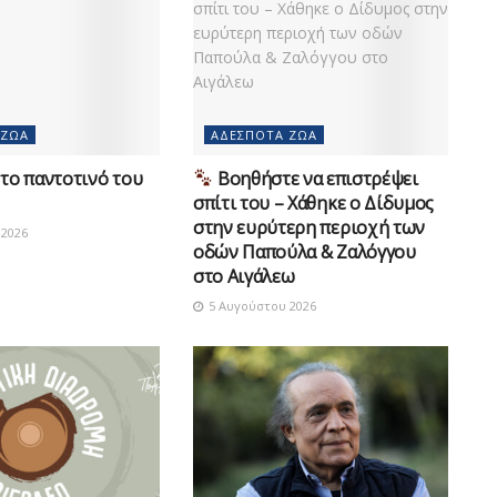
 ΖΏΑ
ΑΔΈΣΠΟΤΑ ΖΏΑ
το παντοτινό του
Βοηθήστε να επιστρέψει
σπίτι του – Χάθηκε ο Δίδυμος
στην ευρύτερη περιοχή των
2026
οδών Παπούλα & Ζαλόγγου
στο Αιγάλεω
5 Αυγούστου 2026