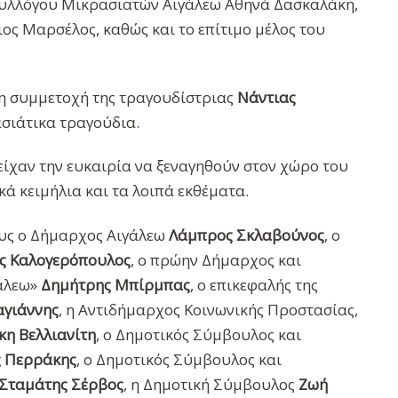
Συλλόγου Μικρασιατών Αιγάλεω Αθηνά Δασκαλάκη,
ος Μαρσέλος, καθώς και το επίτιμο μέλος του
 η συμμετοχή της τραγουδίστριας
Νάντιας
ασιάτικα τραγούδια.
 είχαν την ευκαιρία να ξεναγηθούν στον χώρο του
ά κειμήλια και τα λοιπά εκθέματα.
ους ο Δήμαρχος Αιγάλεω
Λάμπρος Σκλαβούνος
, ο
ς Καλογερόπουλος
, ο πρώην Δήμαρχος και
γάλεω»
Δημήτρης Μπίρμπας
, ο επικεφαλής της
αγιάννης
, η Αντιδήμαρχος Κοινωνικής Προστασίας,
κη Βελλιανίτη
, ο Δημοτικός Σύμβουλος και
ς Περράκης
, ο Δημοτικός Σύμβουλος και
Σταμάτης Σέρβος
, η Δημοτική Σύμβουλος
Ζωή