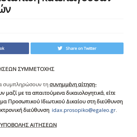
ών
ok
Share on Twitter
ΤΗΣΕΩΝ ΣΥΜΜΕΤΟΧΗΣ
να συμπληρώσουν τη
συνημμένη αίτηση-
υν μαζί με τα απαιτούμενα δικαιολογητικά
,
είτε
μα Προσωπικού Ιδιωτικού Δικαίου στη διεύθυνση
κτρονική διεύθυνση
idax.prosopiko@egaleo.gr
.
ΥΠΟΒΟΛΗΣ ΑΙΤΗΣΕΩΝ