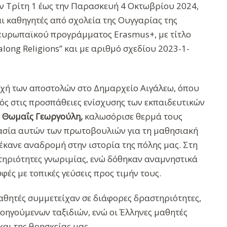
ην Τρίτη 1 έως την Παρασκευή 4 Οκτωβρίου 2024,
ι καθηγητές από σχολεία της Ουγγαρίας της
υ ευρωπαϊκού προγράμματος Erasmus+, με τίτλο
along Religions” και με αριθμό σχεδίου 2023-1-
οχή των αποστολών στο Δημαρχείο Αιγάλεω, όπου
ός στις προσπάθειες ενίσχυσης των εκπαιδευτικών
, Θωμαΐς Γεωργούλη,
καλωσόρισε θερμά τους
ασία αυτών των πρωτοβουλιών για τη μαθησιακή
έκανε αναδρομή στην ιστορία της πόλης μας. Στη
στηριότητες γνωριμίας, ενώ δόθηκαν αναμνηστικά
ς με τοπικές γεύσεις προς τιμήν τους.
αθητές συμμετείχαν σε διάφορες δραστηριότητες,
οηγούμενων ταξιδιών, ενώ οι Έλληνες μαθητές
και της θρησκείας μας.