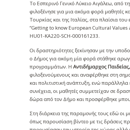
Το Εσπερινό Γενικό Λύκειο Αιγάλεω, από τ
φιλοξένησε για μια ακόμα φορά μαθητές κα
Τουρκίας και της Ιταλίας, στα πλαίσια το
“Getting to know European Cultural Values 
HU01-KA220-SCH-000161233.
Οι δραστηριότητες ξεκίνησαν με την υποδ
ο Δήμος για ακόμη μία φορά στάθηκε αρωγ
προγραμμάτων. Η
Αντιδήμαρχος Παιδείας
φιλοξενούμενους και αναφέρθηκε στη σημ
και πολιτιστική ανάπτυξη, ενώ παράλληλα 
συνέχεια, οι μαθητές συμμετείχαν σε δρα
δώρα από τον Δήμο και προσφέρθηκε μπουφέ
Στη διάρκεια της παραμονής τους εδώ οι μ
όπως παρουσίαση βίντεο με τις δράσεις πρ
παρουσίασαν την ιστορία της χώρας αλλά 