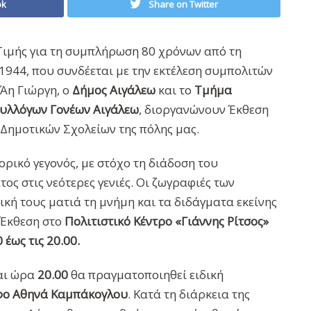
ok
Share on Twitter
Τιμής για τη συμπλήρωση 80 χρόνων από τη
1944, που συνδέεται με την εκτέλεση συμπολιτών
 Άη Γιώργη, ο
Δήμος Αιγάλεω
και το
Τμήμα
υλλόγων Γονέων Αιγάλεω
, διοργανώνουν Έκθεση
 Δημοτικών Σχολείων της πόλης μας.
ορικό γεγονός, με στόχο τη διάδοση του
ος στις νεότερες γενιές. Οι ζωγραφιές των
κή τους ματιά τη μνήμη και τα διδάγματα εκείνης
 Έκθεση στο
Πολιτιστικό Κέντρο «Γιάννης Ρίτσος»
 έως τις 20.00.
αι ώρα
20.00
θα πραγματοποιηθεί ειδική
φο Αθηνά Καμπάκογλου
. Κατά τη διάρκεια της