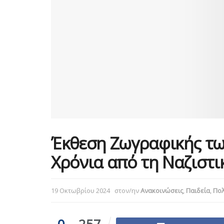
Έκθεση Ζωγραφικής τω
Χρόνια από τη Ναζιστι
19 Οκτωβρίου 2024
στον/ην
Ανακοινώσεις
,
Παιδεία
,
Πολ
0
257