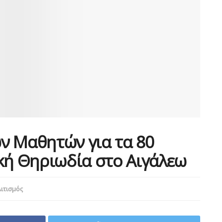
ν Μαθητών για τα 80
κή Θηριωδία στο Αιγάλεω
ιτισμός