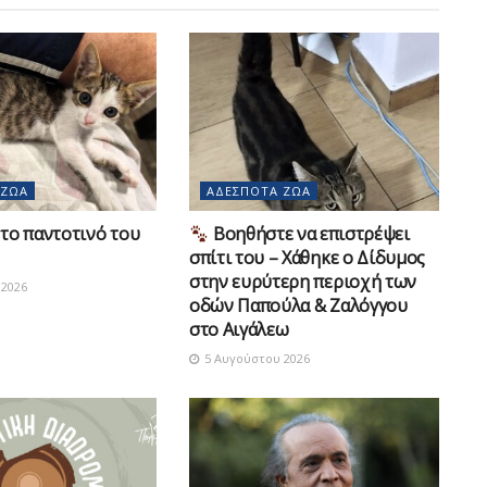
 ΖΏΑ
ΑΔΈΣΠΟΤΑ ΖΏΑ
το παντοτινό του
Βοηθήστε να επιστρέψει
σπίτι του – Χάθηκε ο Δίδυμος
στην ευρύτερη περιοχή των
2026
οδών Παπούλα & Ζαλόγγου
στο Αιγάλεω
5 Αυγούστου 2026