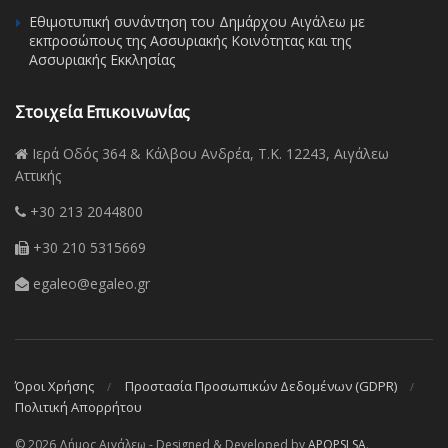
Εθιμοτυπική συνάντηση του Δημάρχου Αιγάλεω με
εκπροσώπους της Ασσυριακής Κοινότητας και της
Ασσυριακής Εκκλησίας
Στοιχεία Επικοινωνίας
Ιερά Οδός 364 & Κάλβου Ανδρέα, Τ.Κ. 12243, Αιγάλεω
Αττικής
+30 213 2044800
+30 210 5315669
egaleo@egaleo.gr
Όροι Χρήσης
Προστασία Προσωπικών Δεδομένων (GDPR)
Πολιτική Απορρήτου
© 2026 Δήμος Αιγάλεω - Designed & Developed by
APOPSI SA
.