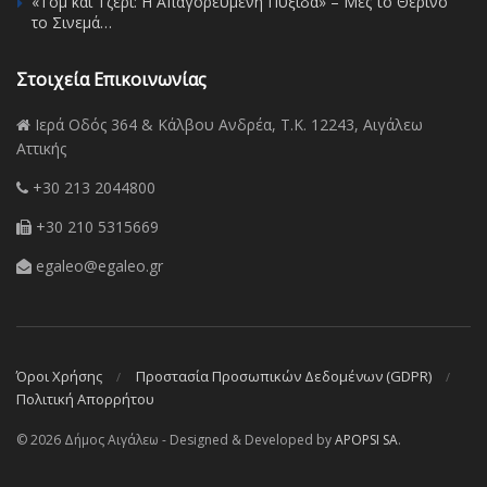
«Τομ και Τζέρι: Η Απαγορευμένη Πυξίδα» – Μες το Θερινό
το Σινεμά…
Στοιχεία Επικοινωνίας
Ιερά Οδός 364 & Κάλβου Ανδρέα, Τ.Κ. 12243, Αιγάλεω
Αττικής
+30 213 2044800
+30 210 5315669
egaleo@egaleo.gr
Όροι Χρήσης
Προστασία Προσωπικών Δεδομένων (GDPR)
Πολιτική Απορρήτου
© 2026 Δήμος Αιγάλεω - Designed & Developed by
APOPSI SA
.