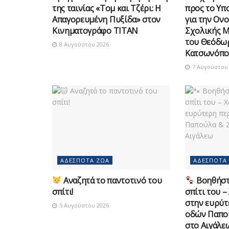
της ταινίας «Τομ και Τζέρι: Η
προς το Υπ
Απαγορευμένη Πυξίδα» στον
για την Ον
Κινηματογράφο ΤΙΤΑΝ
Σχολικής 
του Θεόδω
8 Αυγούστου 2026
Κατσωνόπο
7 Αυγούστου 
ΑΔΈΣΠΟΤΑ ΖΏΑ
ΑΔΈΣΠΟΤΑ
Αναζητά το παντοτινό του
Βοηθήστε
σπίτι!
σπίτι του –
στην ευρύτ
5 Αυγούστου 2026
οδών Παπο
στο Αιγάλε