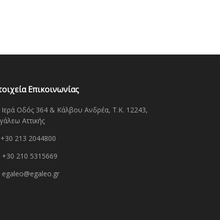
τοιχεία Επικοινωνίας
Ιερά Οδός 364 & Κάλβου Ανδρέα, Τ.Κ. 12243,
γάλεω Αττικής
+30 213 2044800
+30 210 5315669
egaleo@egaleo.gr