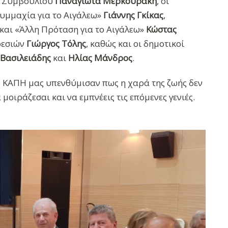
ού Συμβουλίου
Παναγιώτα Μερκουράκη
, οι
υμμαχία για το Αιγάλεω»
Γιάννης Γκίκας
,
και «Άλλη Πρόταση για το Αιγάλεω»
Κώστας
ρεσιών
Γιώργος Τόλης
, καθώς και οι δημοτικοί
 Βασιλειάδης
και
Ηλίας Μάνδρος
.
ν ΚΑΠΗ μας υπενθύμισαν πως η χαρά της ζωής δεν
 μοιράζεσαι και να εμπνέεις τις επόμενες γενιές.