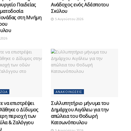
ουργείο Παιδείας
Ανάδοχος ενός Αδέσποτου
οματοδοσία
Σκύλου
Μονάδας στη Μνήμη
5 Αυγούστου 2026
ρου
υλου
2026
 ΖΏΑ
ΑΝΑΚΟΙΝΏΣΕΙΣ
 να επιστρέψει
Συλλυπητήριο μήνυμα του
 Χάθηκε ο Δίδυμος
Δημάρχου Αιγάλεω για την
ερη περιοχή των
απώλεια του Θοδωρή
ύλα & Ζαλόγγου
Κατσωνόπουλου
ω
5 Αυγούστου 2026