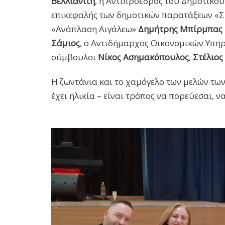
Βελλιανίτη
, η Αντιπρόεδρος του Δημοτικ
επικεφαλής των δημοτικών παρατάξεων «Σ
«Ανάπλαση Αιγάλεω»
Δημήτρης Μπίρμπας
Σάμιος
, ο Αντιδήμαρχος Οικονομικών Υπη
σύμβουλοι
Νίκος Ασημακόπουλος
,
Στέλιος
Η ζωντάνια και το χαμόγελο των μελών τω
έχει ηλικία – είναι τρόπος να πορεύεσαι, να