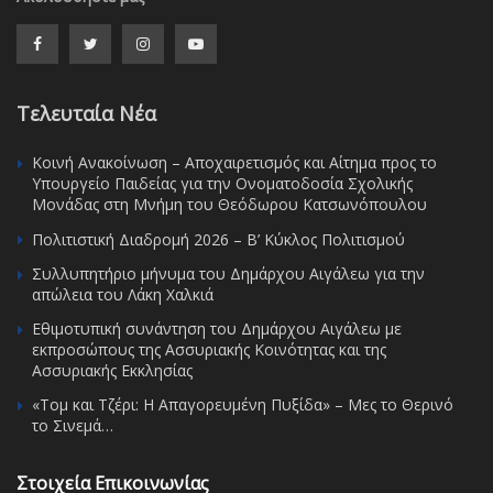
Τελευταία Νέα
Κοινή Ανακοίνωση – Αποχαιρετισμός και Αίτημα προς το
Υπουργείο Παιδείας για την Ονοματοδοσία Σχολικής
Μονάδας στη Μνήμη του Θεόδωρου Κατσωνόπουλου
Πολιτιστική Διαδρομή 2026 – Β’ Κύκλος Πολιτισμού
Συλλυπητήριο μήνυμα του Δημάρχου Αιγάλεω για την
απώλεια του Λάκη Χαλκιά
Εθιμοτυπική συνάντηση του Δημάρχου Αιγάλεω με
εκπροσώπους της Ασσυριακής Κοινότητας και της
Ασσυριακής Εκκλησίας
«Τομ και Τζέρι: Η Απαγορευμένη Πυξίδα» – Μες το Θερινό
το Σινεμά…
Στοιχεία Επικοινωνίας