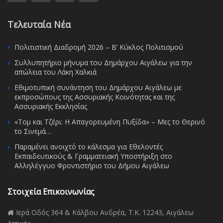
Τελευταία Νέα
Πολιτιστική Διαδρομή 2026 – Β’ Κύκλος Πολιτισμού
Συλλυπητήριο μήνυμα του Δημάρχου Αιγάλεω για την
απώλεια του Λάκη Χαλκιά
Εθιμοτυπική συνάντηση του Δημάρχου Αιγάλεω με
εκπροσώπους της Ασσυριακής Κοινότητας και της
Ασσυριακής Εκκλησίας
«Τομ και Τζέρι: Η Απαγορευμένη Πυξίδα» – Μες το Θερινό
το Σινεμά…
Παραμένει ανοιχτό το κάλεσμα για Εθελοντές
Εκπαιδευτικούς & Γραμματειακή Υποστήριξη στο
Αλληλέγγυο Φροντιστήριο του Δήμου Αιγάλεω
Στοιχεία Επικοινωνίας
Ιερά Οδός 364 & Κάλβου Ανδρέα, Τ.Κ. 12243, Αιγάλεω