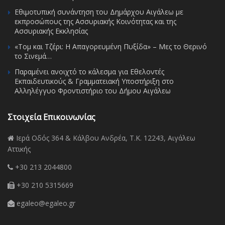
Εθιμοτυπική συνάντηση του Δημάρχου Αιγάλεω με
εκπροσώπους της Ασσυριακής Κοινότητας και της
Ασσυριακής Εκκλησίας
«Τομ και Τζέρι: Η Απαγορευμένη Πυξίδα» – Μες το Θερινό
το Σινεμά…
Παραμένει ανοιχτό το κάλεσμα για Εθελοντές
Εκπαιδευτικούς & Γραμματειακή Υποστήριξη στο
Αλληλέγγυο Φροντιστήριο του Δήμου Αιγάλεω
Στοιχεία Επικοινωνίας
Ιερά Οδός 364 & Κάλβου Ανδρέα, Τ.Κ. 12243, Αιγάλεω
Αττικής
+30 213 2044800
+30 210 5315669
egaleo@egaleo.gr