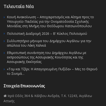
Τελευταία Νέα
Κοινή Ανακοίνωση – Αποχαιρετισμός και Αίτημα προς το
Υπουργείο Παιδείας για την Ονοματοδοσία Σχολικής
Μονάδας στη Μνήμη του Θεόδωρου Κατσωνόπουλου
Πολιτιστική Διαδρομή 2026 – Β’ Κύκλος Πολιτισμού
Συλλυπητήριο μήνυμα του Δημάρχου Αιγάλεω για την
απώλεια του Λάκη Χαλκιά
Εθιμοτυπική συνάντηση του Δημάρχου Αιγάλεω με
εκπροσώπους της Ασσυριακής Κοινότητας και της
Ασσυριακής Εκκλησίας
«Τομ και Τζέρι: Η Απαγορευμένη Πυξίδα» – Μες το Θερινό
το Σινεμά…
Στοιχεία Επικοινωνίας
Ιερά Οδός 364 & Κάλβου Ανδρέα, Τ.Κ. 12243, Αιγάλεω
Αττικής