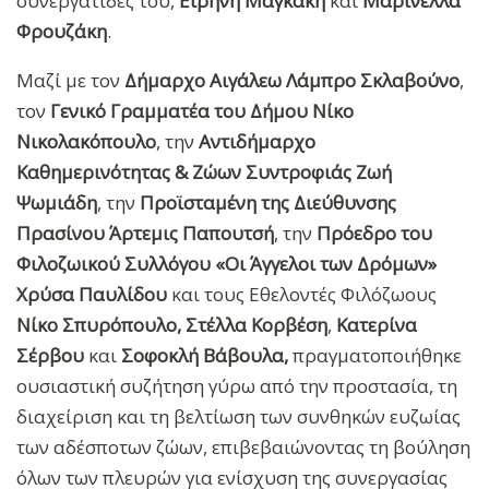
συνεργάτιδές του,
Ειρήνη Μαγκάκη
και
Μαρινέλλα
Φρουζάκη
.
Μαζί με τον
Δήμαρχο Αιγάλεω Λάμπρο Σκλαβούνο
,
τον
Γενικό Γραμματέα του Δήμου Νίκο
Νικολακόπουλο
, την
Αντιδήμαρχο
Καθημερινότητας & Ζώων Συντροφιάς Ζωή
Ψωμιάδη
, την
Προϊσταμένη της Διεύθυνσης
Πρασίνου Άρτεμις Παπουτσή
, την
Πρόεδρο του
Φιλοζωικού Συλλόγου «Οι Άγγελοι των Δρόμων»
Χρύσα Παυλίδου
και τους Εθελοντές Φιλόζωους
Νίκο Σπυρόπουλο, Στέλλα Κορβέση
,
Κατερίνα
Σέρβου
και
Σοφοκλή Βάβουλα,
πραγματοποιήθηκε
ουσιαστική συζήτηση γύρω από την προστασία, τη
διαχείριση και τη βελτίωση των συνθηκών ευζωίας
των αδέσποτων ζώων, επιβεβαιώνοντας τη βούληση
όλων των πλευρών για ενίσχυση της συνεργασίας