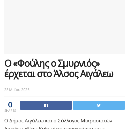
Ο «Φούλης ο Σμυρνιός»
έρχεται στο Άλσος Αιγάλεω
28 Μαΐου 2026
0
SHARES
Ο Δήμος Αιγάλεω και ο Σύλλογος Μικρασιατών
Αιγάλεω «Νέες Κυδωνίες» προσκαλούν τους