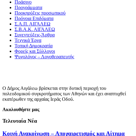
Πράσινο
Προγράμματα
Προκηρύξεις προσωπικού
Πρόνοια Επιδόματα
Σ.Α.Π. ΑΙΓΑΛΕΩ
Σ.Β.Α.Κ. ΑΙΓΑΛΕΩ
Συνεντεύξεις-Άρθρα
Τεχνικά Έργα
Τοπική Δημοκρατία
Φορείς και Σύλλογοι
Ψυχολόγος – Λογοθεραπευτής
Ο Δήμος Αιγάλεω βρίσκεται στην δυτική περιοχή του
πολεοδομικού συγκροτήματος των Αθηνών και έχει αναπτυχθεί
εκατέρωθεν της αρχαίας Ιεράς Οδού.
Ακολουθήστε μας
Τελευταία Νέα
Κοινή Ανακοίνωση – Αποχαιρετισμός και Αίτημα