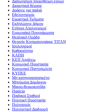
Διαγωνισμοί προμηθειών-έργων
Διοικητικά θέματα
Δράσεις για παιδιά
Εθελοντισμός
Εικαστικά Τμήματα
Εκδηλώσεις Δήμου
Ετήσιοι Απολογισμοί
Ευρωπαϊκά Προγράμματα
Θεατρική Ομάδα
Θερινός Κινηματογράφος ΤΙΤΑΝ
Ισολογισμοί
Καθαριότητα
ΚΑΠΗ
ΚΕΠ Αιγάλεω
Κοινωνική Προστασία
Κοινωνικό Παντοπωλείο
ΚΥΠΕΕ
Μη κατηγοριοποιημένο
Μηνύματα Δημάρχου
Μικρο-θερμοκοιτίδα
Παιδεία
Παιδικοί Σταθμοί
Πολιτική Προστασία
Πολιτισμός
Πολιτιστική Διαδρομή