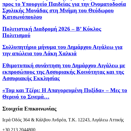
προς το Υπουργείο Παιδείας για την Ονοματοδοσία
Σχολικής Μονάδας στη Μνήμη του Θεόδωρου
Κατσωνόπουλου
Πολιτιστική Διαδρομή 2026 – Β’ Κύκλος
Πολιτισμού
Συλλυπητήριο μήνυμα του Δημάρχου Αιγάλεω για
την απώλεια του Λάκη Χαλκιά
Εθιμοτυπική συνάντηση του Δημάρχου Αιγάλεω με
εκπροσώπους της Ασσυριακής Κοινότητας και της
Ασσυριακής Εκκλησίας
«Τομ και Τζέρι: Η Απαγορευμένη Πυξίδα» – Μες το
Θερινό το Σινεμά…
Στοιχεία Επικοινωνίας
Ιερά Οδός 364 & Κάλβου Ανδρέα, Τ.Κ. 12243, Αιγάλεω Αττικής
+30 213 2044800