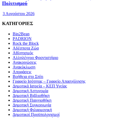
Πολιτισμού
3 Αυγούστου 2026
ΚΑΤΗΓΟΡΙΕΣ
Bin2Bean
PADRION
Rock the Block
Αδέσποτα Ζώα
Αθλητισμός
Αλληλέγγυο Φροντιστήριο
Ανακοινώσεις
Ανακύκλωση
Αποφάσεις
Βοήθεια στο Σπίτι
Γραφείο Ισότητας – Γραφείο Απασχόλησης
Δημοτικά Ιατρεία – ΚΕΠ Υγείας
Δημοτική Αστυνομία
Δημοτική Βιβλιοθήκη
Δημοτική Παιγνιοθήκη
Δημοτική Συγκοινωνία
Δημοτική Φιλαρμονική
Δημοτικοί Προϋπολογισμοί