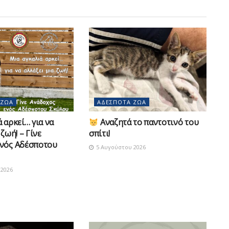
 ΖΏΑ
ΑΔΈΣΠΟΤΑ ΖΏΑ
 αρκεί… για να
Αναζητά το παντοτινό του
 ζωή! – Γίνε
σπίτι!
νός Αδέσποτου
5 Αυγούστου 2026
2026