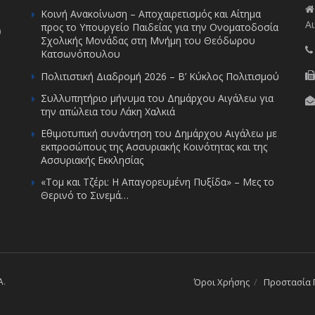
Κοινή Ανακοίνωση – Αποχαιρετισμός και Αίτημα
Αι
προς το Υπουργείο Παιδείας για την Ονοματοδοσία
υ
Σχολικής Μονάδας στη Μνήμη του Θεόδωρου
Κατσωνόπουλου
Πολιτιστική Διαδρομή 2026 – Β’ Κύκλος Πολιτισμού
Συλλυπητήριο μήνυμα του Δημάρχου Αιγάλεω για
την απώλεια του Λάκη Χαλκιά
Εθιμοτυπική συνάντηση του Δημάρχου Αιγάλεω με
εκπροσώπους της Ασσυριακής Κοινότητας και της
Ασσυριακής Εκκλησίας
«Τομ και Τζέρι: Η Απαγορευμένη Πυξίδα» – Μες το
Θερινό το Σινεμά…
A
.
Όροι Χρήσης
Προστασία