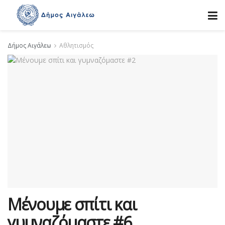
Δήμος Αιγάλεω
Αθλητισμός
Μένουμε σπίτι και
γυμναζόμαστε #6