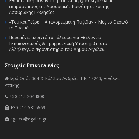
Εθιμοτυπική συνάντηση του Δημάρχου Αιγάλεω με
εκπροσώπους της Ασσυριακής Κοινότητας και της
Ασσυριακής Εκκλησίας
«Τομ και Τζέρι: Η Απαγορευμένη Πυξίδα» – Μες το Θερινό
το Σινεμά…
Παραμένει ανοιχτό το κάλεσμα για Εθελοντές
Εκπαιδευτικούς & Γραμματειακή Υποστήριξη στο
Αλληλέγγυο Φροντιστήριο του Δήμου Αιγάλεω
Στοιχεία Επικοινωνίας
Ιερά Οδός 364 & Κάλβου Ανδρέα, Τ.Κ. 12243, Αιγάλεω
Αττικής
+30 213 2044800
+30 210 5315669
egaleo@egaleo.gr