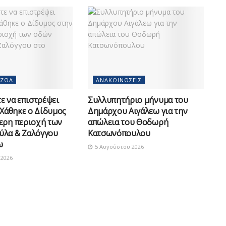
 ΖΏΑ
ΑΝΑΚΟΙΝΏΣΕΙΣ
 να επιστρέψει
Συλλυπητήριο μήνυμα του
 Χάθηκε ο Δίδυμος
Δημάρχου Αιγάλεω για την
ερη περιοχή των
απώλεια του Θοδωρή
ύλα & Ζαλόγγου
Κατσωνόπουλου
ω
5 Αυγούστου 2026
2026