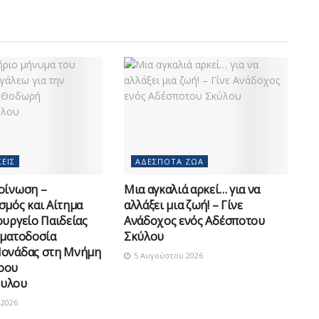
ΕΙΣ
ΑΔΈΣΠΟΤΑ ΖΏΑ
οίνωση –
Μια αγκαλιά αρκεί… για να
σμός και Αίτημα
αλλάξει μια ζωή! – Γίνε
ουργείο Παιδείας
Ανάδοχος ενός Αδέσποτου
οματοδοσία
Σκύλου
Μονάδας στη Μνήμη
5 Αυγούστου 2026
ρου
υλου
2026