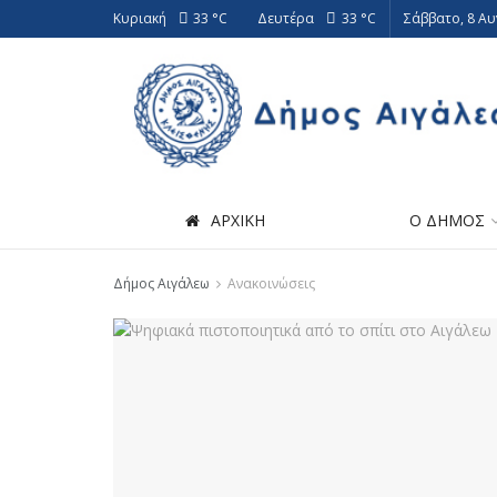
Κυριακή
33 °
C
Δευτέρα
33 °
C
Σάββατο, 8 Α
ΑΡΧΙΚΗ
Ο ΔΗΜΟΣ
Δήμος Αιγάλεω
Ανακοινώσεις