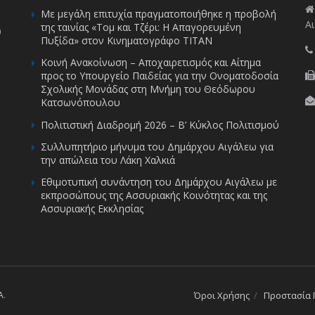
Με μεγάλη επιτυχία πραγματοποιήθηκε η προβολή
Αι
της ταινίας «Τομ και Τζέρι: Η Απαγορευμένη
υ
Πυξίδα» στον Κινηματογράφο ΤΙΤΑΝ
Κοινή Ανακοίνωση – Αποχαιρετισμός και Αίτημα
προς το Υπουργείο Παιδείας για την Ονοματοδοσία
Σχολικής Μονάδας στη Μνήμη του Θεόδωρου
Κατσωνόπουλου
Πολιτιστική Διαδρομή 2026 – Β’ Κύκλος Πολιτισμού
Συλλυπητήριο μήνυμα του Δημάρχου Αιγάλεω για
την απώλεια του Λάκη Χαλκιά
Εθιμοτυπική συνάντηση του Δημάρχου Αιγάλεω με
εκπροσώπους της Ασσυριακής Κοινότητας και της
Ασσυριακής Εκκλησίας
A
.
Όροι Χρήσης
Προστασία