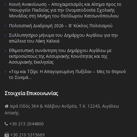
Κοινή Ανακοίνωση – Αποχαιρετισμός και Αίτημα προς το
Υπουργείο Παιδείας για την Ονοματοδοσία Σχολικής
Μονάδας στη Μνήμη του Θεόδωρου Κατσωνόπουλου
Πολιτιστική Διαδρομή 2026 – Β’ Κύκλος Πολιτισμού
Συλλυπητήριο μήνυμα του Δημάρχου Αιγάλεω για την
απώλεια του Λάκη Χαλκιά
Εθιμοτυπική συνάντηση του Δημάρχου Αιγάλεω με
εκπροσώπους της Ασσυριακής Κοινότητας και της
Ασσυριακής Εκκλησίας
«Τομ και Τζέρι: Η Απαγορευμένη Πυξίδα» – Μες το Θερινό
το Σινεμά…
Στοιχεία Επικοινωνίας
Ιερά Οδός 364 & Κάλβου Ανδρέα, Τ.Κ. 12243, Αιγάλεω
Αττικής
+30 213 2044800
+30 210 5315669