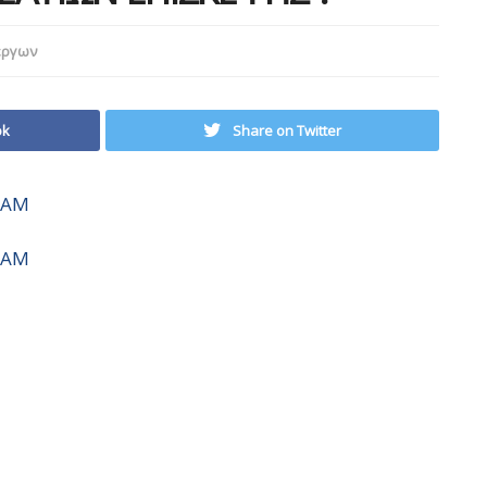
έργων
ok
Share on Twitter
ΔΑΜ
ΔΑΜ