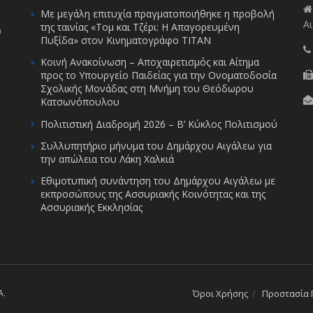
Με μεγάλη επιτυχία πραγματοποιήθηκε η προβολή
Αι
της ταινίας «Τομ και Τζέρι: Η Απαγορευμένη
υ
Πυξίδα» στον Κινηματογράφο ΤΙΤΑΝ
Κοινή Ανακοίνωση – Αποχαιρετισμός και Αίτημα
προς το Υπουργείο Παιδείας για την Ονοματοδοσία
Σχολικής Μονάδας στη Μνήμη του Θεόδωρου
Κατσωνόπουλου
Πολιτιστική Διαδρομή 2026 – Β’ Κύκλος Πολιτισμού
Συλλυπητήριο μήνυμα του Δημάρχου Αιγάλεω για
την απώλεια του Λάκη Χαλκιά
Εθιμοτυπική συνάντηση του Δημάρχου Αιγάλεω με
εκπροσώπους της Ασσυριακής Κοινότητας και της
Ασσυριακής Εκκλησίας
A
.
Όροι Χρήσης
Προστασία