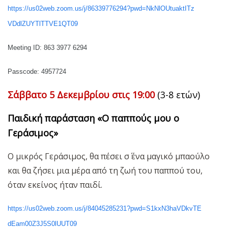
https
://
us
02
web
.
zoom
.
us
/
j
/
86339776294?
pwd
=
NkNlOUtuaktITz
VDdlZUYTlTTVE
1
QT
09
Meeting
ID
: 863 3977 6294
Passcode
: 495772
4
Σάββατο 5 Δεκεμβρίου στις 19:00
(3-8 ετών)
Παιδική παράσταση «Ο παππούς μου ο
Γεράσιμος»
Ο μικρός Γεράσιμος, θα πέσει σ΄ ένα μαγικό μπαούλο
και θα ζήσει μια μέρα από τη ζωή του παππού του,
όταν εκείνος ήταν παιδί.
https
://
us
02
web
.
zoom
.
us
/
j
/
84045285231?
pwd
=
S
1
kxN
3
haVDkvTE
dEam
00
Z
3
J
5
S
0
lUUT
09