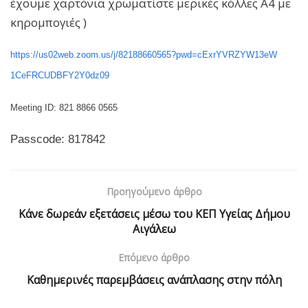
έχουμε χαρτόνια χρωματίστε μερικές κόλλες Α4 με
κηρομπογιές )
https
://
us
02
web
.
zoom
.
us
/
j
/
82188660565?
pwd
=
cExrYVRZYW
13
eW
1
CeFRCUDBFY
2
Y
0
dz
09
Meeting
ID
: 821 8866 0565
Passcode
: 817842
Προηγούμενο άρθρο
Κάνε δωρεάν εξετάσεις μέσω του ΚΕΠ Υγείας Δήμου
Αιγάλεω
Επόμενο άρθρο
Καθημερινές παρεμβάσεις ανάπλασης στην πόλη