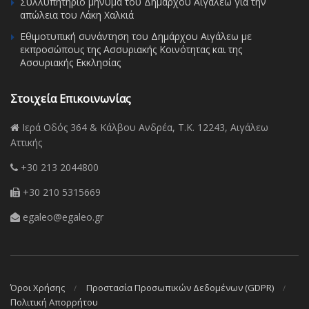
Συλλυπητήριο μήνυμα του Δημάρχου Αιγάλεω για την
απώλεια του Λάκη Χαλκιά
Εθιμοτυπική συνάντηση του Δημάρχου Αιγάλεω με
εκπροσώπους της Ασσυριακής Κοινότητας και της
Ασσυριακής Εκκλησίας
Στοιχεία Επικοινωνίας
Ιερά Οδός 364 & Κάλβου Ανδρέα, Τ.Κ. 12243, Αιγάλεω
Αττικής
+30 213 2044800
+30 210 5315669
egaleo@egaleo.gr
Όροι Χρήσης
Προστασία Προσωπικών Δεδομένων (GDPR)
Πολιτική Απορρήτου