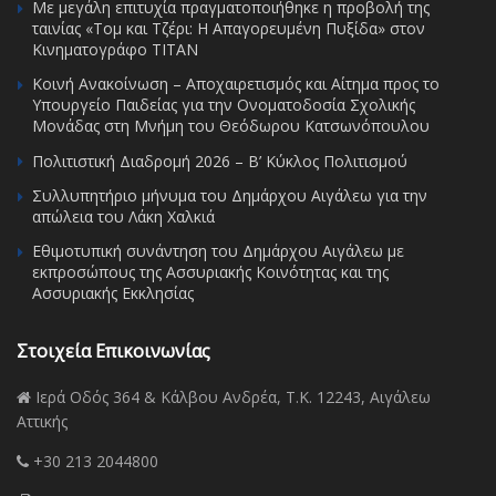
Με μεγάλη επιτυχία πραγματοποιήθηκε η προβολή της
ταινίας «Τομ και Τζέρι: Η Απαγορευμένη Πυξίδα» στον
Κινηματογράφο ΤΙΤΑΝ
Κοινή Ανακοίνωση – Αποχαιρετισμός και Αίτημα προς το
Υπουργείο Παιδείας για την Ονοματοδοσία Σχολικής
Μονάδας στη Μνήμη του Θεόδωρου Κατσωνόπουλου
Πολιτιστική Διαδρομή 2026 – Β’ Κύκλος Πολιτισμού
Συλλυπητήριο μήνυμα του Δημάρχου Αιγάλεω για την
απώλεια του Λάκη Χαλκιά
Εθιμοτυπική συνάντηση του Δημάρχου Αιγάλεω με
εκπροσώπους της Ασσυριακής Κοινότητας και της
Ασσυριακής Εκκλησίας
Στοιχεία Επικοινωνίας
Ιερά Οδός 364 & Κάλβου Ανδρέα, Τ.Κ. 12243, Αιγάλεω
Αττικής
+30 213 2044800