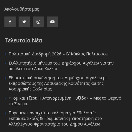
Ακολουθήστε μας
Τελευταία Νέα
Πολιτιστική Διαδρομή 2026 – Β’ Κύκλος Πολιτισμού
Συλλυπητήριο μήνυμα του Δημάρχου Αιγάλεω για την
απώλεια του Λάκη Χαλκιά
Εθιμοτυπική συνάντηση του Δημάρχου Αιγάλεω με
εκπροσώπους της Ασσυριακής Κοινότητας και της
Ασσυριακής Εκκλησίας
«Τομ και Τζέρι: Η Απαγορευμένη Πυξίδα» – Μες το Θερινό
το Σινεμά…
Παραμένει ανοιχτό το κάλεσμα για Εθελοντές
Εκπαιδευτικούς & Γραμματειακή Υποστήριξη στο
Αλληλέγγυο Φροντιστήριο του Δήμου Αιγάλεω