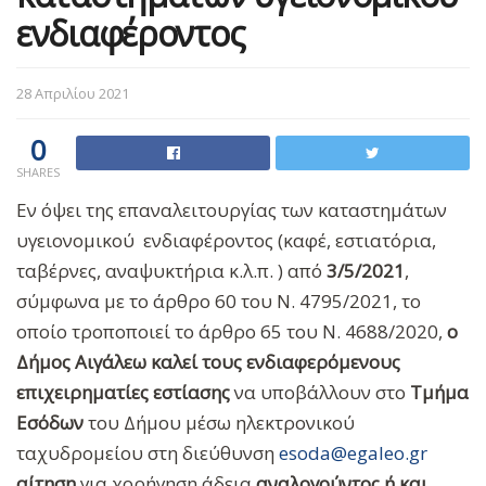
ενδιαφέροντος
28 Απριλίου 2021
0
SHARES
Εν όψει της επαναλειτουργίας των καταστημάτων
υγειονομικού ενδιαφέροντος (καφέ, εστιατόρια,
ταβέρνες, αναψυκτήρια κ.λ.π. ) από
3/5/2021
,
σύμφωνα με το άρθρο 60 του Ν. 4795/2021, το
οποίο τροποποιεί το άρθρο 65 του Ν. 4688/2020,
ο
Δήμος Αιγάλεω καλεί τους ενδιαφερόμενους
επιχειρηματίες εστίασης
να υποβάλλουν στο
Τμήμα
Εσόδων
του Δήμου μέσω ηλεκτρονικού
ταχυδρομείου στη διεύθυνση
esoda@egaleo.gr
αίτηση
για χορήγηση άδεια
αναλογούντος ή και