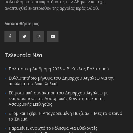
πολεοδομικού συγκροτήματος των Αθηνών και έχει
αναπτυχθεί εκατέρωθεν της αρχαίας Ιεράς Οδού.
Ακολουθήστε μας
Τελευταία Νέα
Πολιτιστική Διαδρομή 2026 – Β’ Κύκλος Πολιτισμού
Συλλυπητήριο μήνυμα του Δημάρχου Αιγάλεω για την
απώλεια του Λάκη Χαλκιά
Εθιμοτυπική συνάντηση του Δημάρχου Αιγάλεω με
εκπροσώπους της Ασσυριακής Κοινότητας και της
Ασσυριακής Εκκλησίας
«Τομ και Τζέρι: Η Απαγορευμένη Πυξίδα» – Μες το Θερινό
το Σινεμά…
Παραμένει ανοιχτό το κάλεσμα για Εθελοντές