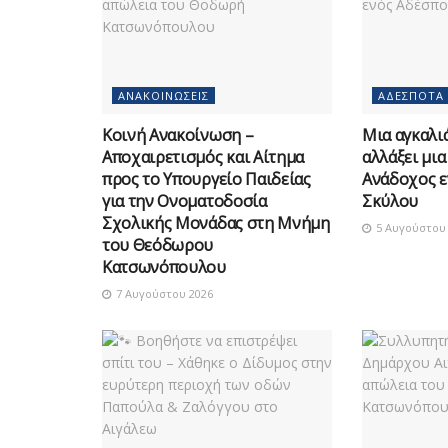
ΑΝΑΚΟΙΝΏΣΕΙΣ
ΑΔΈΣΠΟΤΑ
Κοινή Ανακοίνωση –
Μια αγκαλιά
Αποχαιρετισμός και Αίτημα
αλλάξει μια
προς το Υπουργείο Παιδείας
Ανάδοχος ε
για την Ονοματοδοσία
Σκύλου
Σχολικής Μονάδας στη Μνήμη
5 Αυγούστου 
του Θεόδωρου
Κατσωνόπουλου
7 Αυγούστου 2026