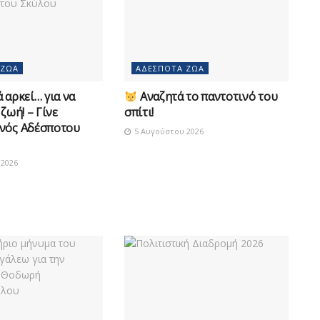
 ΖΏΑ
ΑΔΈΣΠΟΤΑ ΖΏΑ
 αρκεί… για να
Αναζητά το παντοτινό του
 ζωή! – Γίνε
σπίτι!
νός Αδέσποτου
5 Αυγούστου 2026
2026