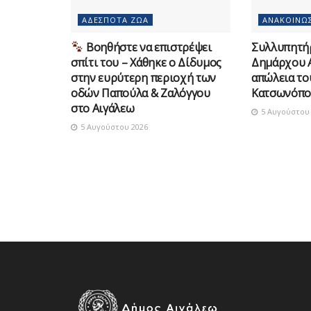
ΑΔΈΣΠΟΤΑ ΖΏΑ
ΑΝΑΚΟΙΝΏΣ
Βοηθήστε να επιστρέψει
Συλλυπητή
σπίτι του – Χάθηκε ο Δίδυμος
Δημάρχου Α
στην ευρύτερη περιοχή των
απώλεια τ
οδών Παπούλα & Ζαλόγγου
Κατσωνόπο
στο Αιγάλεω
5 Αυγούστου 
5 Αυγούστου 2026