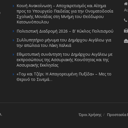
Κοινή Ανακοίνωση – Αποχαιρετισμός και Αίτημα
Αι
προς το Υπουργείο Παιδείας για την Ονοματοδοσία
υ
Σχολικής Μονάδας στη Μνήμη του Θεόδωρου
Κατσωνόπουλου
Πολιτιστική Διαδρομή 2026 – Β’ Κύκλος Πολιτισμού
Συλλυπητήριο μήνυμα του Δημάρχου Αιγάλεω για
την απώλεια του Λάκη Χαλκιά
Εθιμοτυπική συνάντηση του Δημάρχου Αιγάλεω με
εκπροσώπους της Ασσυριακής Κοινότητας και της
Ασσυριακής Εκκλησίας
«Τομ και Τζέρι: Η Απαγορευμένη Πυξίδα» – Μες το
Θερινό το Σινεμά…
A
.
Όροι Χρήσης
Προστασία