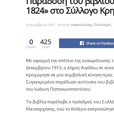
Παράδοση του βιβλίου
1824» στο Σύλλογο Κρ
6 Δεκεμβρίου 2021
στον/ην
Ανακοινώσεις
,
Πολιτισμός
0
425
Share on Facebo
SHARES
VIEWS
Με αφορμή την επέτειο της ενσωμάτωσης τη
Δεκεμβρίου 1913, ο Δήμος Αιγάλεω σε συνε
προχώρησε σε μια συμβολική κίνηση προς 
Συγκεκριμένα παρέδωσε αντίτυπα του βιβ
του Ιωάννη Παπακωνσταντίνου.
Τα βιβλία παρέλαβε ο πρόεδρος του Συλλ
Κλεισαρχάκης, ενώ το Κολέγιο εκπροσώπη