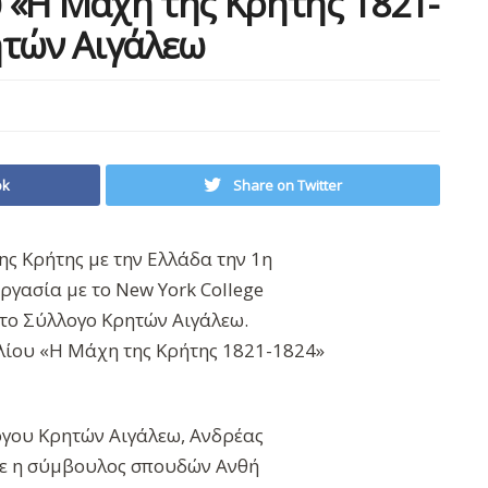
 «Η Μάχη της Κρήτης 1821-
ητών Αιγάλεω
ok
Share on Twitter
ς Κρήτης με την Ελλάδα την 1η
ργασία με το New York College
το Σύλλογο Κρητών Αιγάλεω.
λίου «Η Μάχη της Κρήτης 1821-1824»
όγου Κρητών Αιγάλεω, Ανδρέας
σε η σύμβουλος σπουδών Ανθή