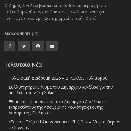
Ο Δήμος Αιγάλεω βρίσκεται στην δυτική περιοχή του
πολεοδομικού συγκροτήματος των Αθηνών και έχει
αναπτυχθεί εκατέρωθεν της αρχαίας Ιεράς Οδού.
Ακολουθήστε μας
Τελευταία Νέα
Πολιτιστική Διαδρομή 2026 – Β’ Κύκλος Πολιτισμού
Συλλυπητήριο μήνυμα του Δημάρχου Αιγάλεω για την
απώλεια του Λάκη Χαλκιά
Εθιμοτυπική συνάντηση του Δημάρχου Αιγάλεω με
εκπροσώπους της Ασσυριακής Κοινότητας και της
Ασσυριακής Εκκλησίας
«Τομ και Τζέρι: Η Απαγορευμένη Πυξίδα» – Μες το Θερινό
το Σινεμά…