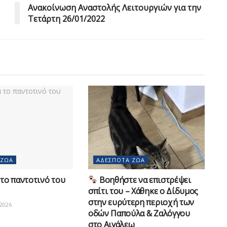
Ανακοίνωση Αναστολής Λειτουργιών για την
Τετάρτη 26/01/2022
 ΖΏΑ
ΑΔΈΣΠΟΤΑ ΖΏΑ
το παντοτινό του
Βοηθήστε να επιστρέψει
σπίτι του – Χάθηκε ο Δίδυμος
στην ευρύτερη περιοχή των
2026
οδών Παπούλα & Ζαλόγγου
στο Αιγάλεω