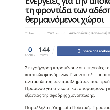
Ενέργειες για την αποκ
τη φροντίδα των αδέσπ
θερμαινόμενοι χώροι
25 Ιανουαρίου 2022
στον/ην
Ανακοινώσεις
,
Κοινωνική 
0
144
Share on Facebo
SHARES
VIEWS
Σε εγρήγορση παραμένουν οι υπηρεσίες το
καιρικών φαινόμενων. Γίνονται όλες οι απ
αντιμετώπιση των προβλημάτων που προέκ
Πρασίνου για την κοπή και απομάκρυνση π
εξαιτίας της σφοδρής χιονόπτωσης.
Παράλληλα η Υπηρεσία Πολιτικής Προστασί