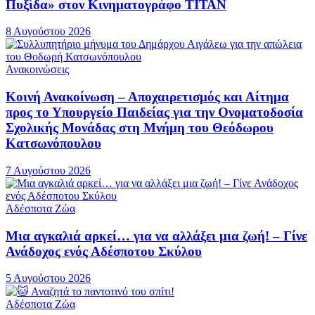
Πυξίδα» στον Κινηματογράφο ΤΙΤΑΝ
8 Αυγούστου 2026
Ανακοινώσεις
Κοινή Ανακοίνωση – Αποχαιρετισμός και Αίτημα
προς το Υπουργείο Παιδείας για την Ονοματοδοσία
Σχολικής Μονάδας στη Μνήμη του Θεόδωρου
Κατσωνόπουλου
7 Αυγούστου 2026
Αδέσποτα Ζώα
Μια αγκαλιά αρκεί… για να αλλάξει μια ζωή! – Γίνε
Ανάδοχος ενός Αδέσποτου Σκύλου
5 Αυγούστου 2026
Αδέσποτα Ζώα