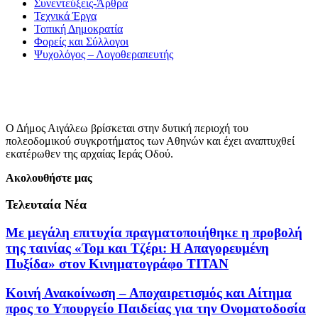
Συνεντεύξεις-Άρθρα
Τεχνικά Έργα
Τοπική Δημοκρατία
Φορείς και Σύλλογοι
Ψυχολόγος – Λογοθεραπευτής
Ο Δήμος Αιγάλεω βρίσκεται στην δυτική περιοχή του
πολεοδομικού συγκροτήματος των Αθηνών και έχει αναπτυχθεί
εκατέρωθεν της αρχαίας Ιεράς Οδού.
Ακολουθήστε μας
Τελευταία Νέα
Με μεγάλη επιτυχία πραγματοποιήθηκε η προβολή
της ταινίας «Τομ και Τζέρι: Η Απαγορευμένη
Πυξίδα» στον Κινηματογράφο ΤΙΤΑΝ
Κοινή Ανακοίνωση – Αποχαιρετισμός και Αίτημα
προς το Υπουργείο Παιδείας για την Ονοματοδοσία