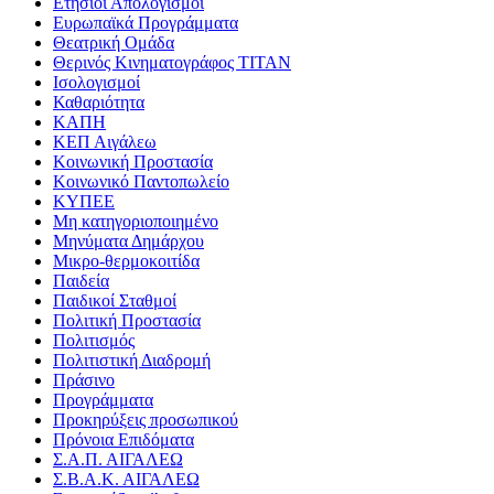
Ετήσιοι Απολογισμοί
Ευρωπαϊκά Προγράμματα
Θεατρική Ομάδα
Θερινός Κινηματογράφος ΤΙΤΑΝ
Ισολογισμοί
Καθαριότητα
ΚΑΠΗ
ΚΕΠ Αιγάλεω
Κοινωνική Προστασία
Κοινωνικό Παντοπωλείο
ΚΥΠΕΕ
Μη κατηγοριοποιημένο
Μηνύματα Δημάρχου
Μικρο-θερμοκοιτίδα
Παιδεία
Παιδικοί Σταθμοί
Πολιτική Προστασία
Πολιτισμός
Πολιτιστική Διαδρομή
Πράσινο
Προγράμματα
Προκηρύξεις προσωπικού
Πρόνοια Επιδόματα
Σ.Α.Π. ΑΙΓΑΛΕΩ
Σ.Β.Α.Κ. ΑΙΓΑΛΕΩ