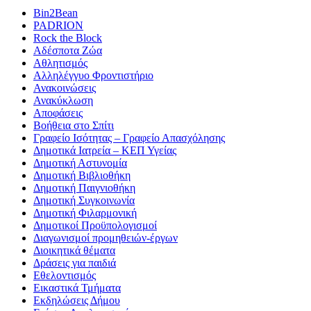
Bin2Bean
PADRION
Rock the Block
Αδέσποτα Ζώα
Αθλητισμός
Αλληλέγγυο Φροντιστήριο
Ανακοινώσεις
Ανακύκλωση
Αποφάσεις
Βοήθεια στο Σπίτι
Γραφείο Ισότητας – Γραφείο Απασχόλησης
Δημοτικά Ιατρεία – ΚΕΠ Υγείας
Δημοτική Αστυνομία
Δημοτική Βιβλιοθήκη
Δημοτική Παιγνιοθήκη
Δημοτική Συγκοινωνία
Δημοτική Φιλαρμονική
Δημοτικοί Προϋπολογισμοί
Διαγωνισμοί προμηθειών-έργων
Διοικητικά θέματα
Δράσεις για παιδιά
Εθελοντισμός
Εικαστικά Τμήματα
Εκδηλώσεις Δήμου