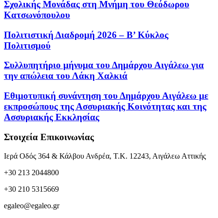
Σχολικής Μονάδας στη Μνήμη του Θεόδωρου
Κατσωνόπουλου
Πολιτιστική Διαδρομή 2026 – Β’ Κύκλος
Πολιτισμού
Συλλυπητήριο μήνυμα του Δημάρχου Αιγάλεω για
την απώλεια του Λάκη Χαλκιά
Εθιμοτυπική συνάντηση του Δημάρχου Αιγάλεω με
εκπροσώπους της Ασσυριακής Κοινότητας και της
Ασσυριακής Εκκλησίας
Στοιχεία Επικοινωνίας
Ιερά Οδός 364 & Κάλβου Ανδρέα, Τ.Κ. 12243, Αιγάλεω Αττικής
+30 213 2044800
+30 210 5315669
egaleo@egaleo.gr