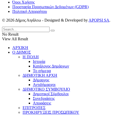
Όροι Χρήσης
Προστασία Προσωπικών Δεδομένων (GDPR)
Πολιτική Απορρήτου
© 2026 Δήμος Αιγάλεω - Designed & Developed by
APOPSI SA
.
No Result
View All Result
ΑΡΧΙΚΗ
Ο ΔΗΜΟΣ
Η ΠΟΛΗ
Ιστορία
Κατάλογος Δημάρχων
Το σήμερα
ΔΗΜΟΤΙΚΗ ΑΡΧΗ
Δήμαρχος
Αντιδήμαρχοι
ΔΗΜΟΤΙΚΟ ΣΥΜΒΟΥΛΙΟ
Δημοτικοί Σύμβουλοι
Συνεδριάσεις
Αποφάσεις
ΕΠΙΤΡΟΠΕΣ
ΠΡΟΚΗΡΥΞΕΙΣ ΠΡΟΣΩΠΙΚΟΥ