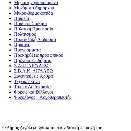
Μη κατηγοριοποιημένο
Μηνύματα Δημάρχου
Μικρο-θερμοκοιτίδα
Παιδεία
Παιδικοί Σταθμοί
Πολιτική Προστασία
Πολιτισμός
Πολιτιστική Διαδρομή
Πράσινο
Προγράμματα
Προκηρύξεις προσωπικού
Πρόνοια Επιδόματα
Σ.Α.Π. ΑΙΓΑΛΕΩ
Σ.Β.Α.Κ. ΑΙΓΑΛΕΩ
Συνεντεύξεις-Άρθρα
Τεχνικά Έργα
Τοπική Δημοκρατία
Φορείς και Σύλλογοι
Ψυχολόγος – Λογοθεραπευτής
Ο Δήμος Αιγάλεω βρίσκεται στην δυτική περιοχή του