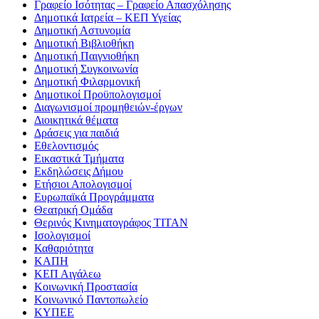
Γραφείο Ισότητας – Γραφείο Απασχόλησης
Δημοτικά Ιατρεία – ΚΕΠ Υγείας
Δημοτική Αστυνομία
Δημοτική Βιβλιοθήκη
Δημοτική Παιγνιοθήκη
Δημοτική Συγκοινωνία
Δημοτική Φιλαρμονική
Δημοτικοί Προϋπολογισμοί
Διαγωνισμοί προμηθειών-έργων
Διοικητικά θέματα
Δράσεις για παιδιά
Εθελοντισμός
Εικαστικά Τμήματα
Εκδηλώσεις Δήμου
Ετήσιοι Απολογισμοί
Ευρωπαϊκά Προγράμματα
Θεατρική Ομάδα
Θερινός Κινηματογράφος ΤΙΤΑΝ
Ισολογισμοί
Καθαριότητα
ΚΑΠΗ
ΚΕΠ Αιγάλεω
Κοινωνική Προστασία
Κοινωνικό Παντοπωλείο
ΚΥΠΕΕ