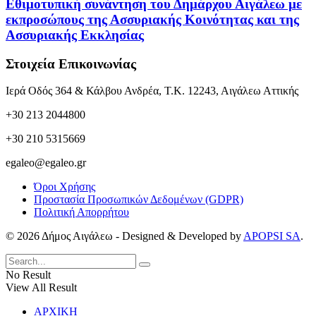
Εθιμοτυπική συνάντηση του Δημάρχου Αιγάλεω με
εκπροσώπους της Ασσυριακής Κοινότητας και της
Ασσυριακής Εκκλησίας
Στοιχεία Επικοινωνίας
Ιερά Οδός 364 & Κάλβου Ανδρέα, Τ.Κ. 12243, Αιγάλεω Αττικής
+30 213 2044800
+30 210 5315669
egaleo@egaleo.gr
Όροι Χρήσης
Προστασία Προσωπικών Δεδομένων (GDPR)
Πολιτική Απορρήτου
© 2026 Δήμος Αιγάλεω - Designed & Developed by
APOPSI SA
.
No Result
View All Result
ΑΡΧΙΚΗ