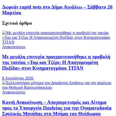
Δωρεάν rapid tests στο Δήμο Αιγάλεω – Σάββατο 26
Μαρτίου
Σχετικά
άρθρα
Ανακοινώσεις
Με μεγάλη επιτυχία πραγματοποιήθηκε η προβολή
της ταινίας «Τομ και Τζέρι: Η Απαγορευμένη
Πυξίδα» στον Κινηματογράφο ΤΙΤΑΝ
8 Αυγούστου 2026
Ανακοινώσεις
Κοινή Ανακοίνωση – Αποχαιρετισμός και Αίτημα
προς το Υπουργείο Παιδείας για την Ονοματοδοσία
Σχολικής Μονάδας στη Μνήμη του Θεόδωρου