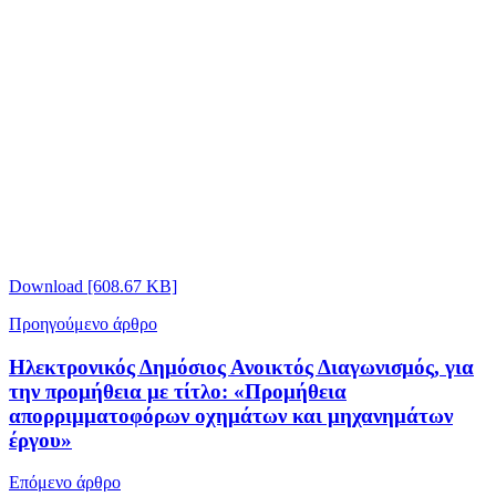
Download [608.67 KB]
Προηγούμενο άρθρο
Ηλεκτρονικός Δημόσιος Ανοικτός Διαγωνισμός, για
την προμήθεια με τίτλο: «Προμήθεια
απορριμματοφόρων οχημάτων και μηχανημάτων
έργου»
Επόμενο άρθρο