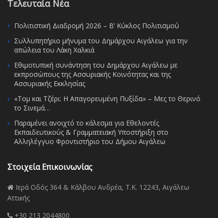
Τελευταία Νέα
Πολιτιστική Διαδρομή 2026 – Β’ Κύκλος Πολιτισμού
Συλλυπητήριο μήνυμα του Δημάρχου Αιγάλεω για την
απώλεια του Λάκη Χαλκιά
Εθιμοτυπική συνάντηση του Δημάρχου Αιγάλεω με
εκπροσώπους της Ασσυριακής Κοινότητας και της
Ασσυριακής Εκκλησίας
«Τομ και Τζέρι: Η Απαγορευμένη Πυξίδα» – Μες το Θερινό
το Σινεμά…
Παραμένει ανοιχτό το κάλεσμα για Εθελοντές
Εκπαιδευτικούς & Γραμματειακή Υποστήριξη στο
Αλληλέγγυο Φροντιστήριο του Δήμου Αιγάλεω
Στοιχεία Επικοινωνίας
Ιερά Οδός 364 & Κάλβου Ανδρέα, Τ.Κ. 12243, Αιγάλεω
Αττικής
+30 213 2044800