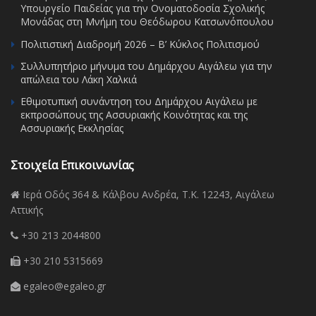
Υπουργείο Παιδείας για την Ονοματοδοσία Σχολικής
Μονάδας στη Μνήμη του Θεόδωρου Κατσωνόπουλου
Πολιτιστική Διαδρομή 2026 – Β’ Κύκλος Πολιτισμού
Συλλυπητήριο μήνυμα του Δημάρχου Αιγάλεω για την
απώλεια του Λάκη Χαλκιά
Εθιμοτυπική συνάντηση του Δημάρχου Αιγάλεω με
εκπροσώπους της Ασσυριακής Κοινότητας και της
Ασσυριακής Εκκλησίας
Στοιχεία Επικοινωνίας
Ιερά Οδός 364 & Κάλβου Ανδρέα, Τ.Κ. 12243, Αιγάλεω
Αττικής
+30 213 2044800
+30 210 5315669
egaleo@egaleo.gr