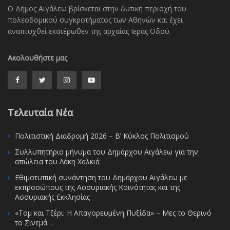
Ο Δήμος Αιγάλεω βρίσκεται στην δυτική περιοχή του
πολεοδομικού συγκροτήματος των Αθηνών και έχει
αναπτυχθεί εκατέρωθεν της αρχαίας Ιεράς Οδού.
Ακολουθήστε μας
Τελευταία Νέα
Πολιτιστική Διαδρομή 2026 – Β’ Κύκλος Πολιτισμού
Συλλυπητήριο μήνυμα του Δημάρχου Αιγάλεω για την
απώλεια του Λάκη Χαλκιά
Εθιμοτυπική συνάντηση του Δημάρχου Αιγάλεω με
εκπροσώπους της Ασσυριακής Κοινότητας και της
Ασσυριακής Εκκλησίας
«Τομ και Τζέρι: Η Απαγορευμένη Πυξίδα» – Μες το Θερινό
το Σινεμά…