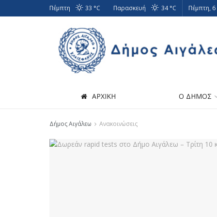
Πέμπτη
33 °
C
Παρασκευή
34 °
C
Πέμπτη, 6
ΑΡΧΙΚΗ
Ο ΔΗΜΟΣ
Δήμος Αιγάλεω
Ανακοινώσεις