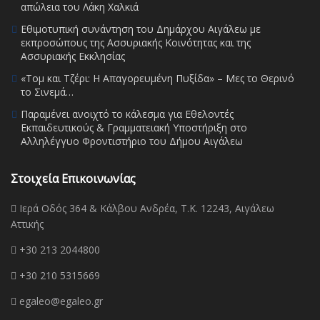
απώλεια του Λάκη Χαλκιά
Εθιμοτυπική συνάντηση του Δημάρχου Αιγάλεω με
εκπροσώπους της Ασσυριακής Κοινότητας και της
Ασσυριακής Εκκλησίας
«Τομ και Τζέρι: Η Απαγορευμένη Πυξίδα» – Μες το Θερινό
το Σινεμά…
Παραμένει ανοιχτό το κάλεσμα για Εθελοντές
Εκπαιδευτικούς & Γραμματειακή Υποστήριξη στο
Αλληλέγγυο Φροντιστήριο του Δήμου Αιγάλεω
Στοιχεία Επικοινωνίας
Ιερά Οδός 364 & Κάλβου Ανδρέα, Τ.Κ. 12243, Αιγάλεω
Αττικής
+30 213 2044800
+30 210 5315669
egaleo@egaleo.gr