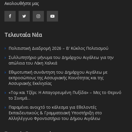
Ακολουθήστε μας
Τελευταία Νέα
Πολιτιστική Διαδρομή 2026 – Β’ Κύκλος Πολιτισμού
Συλλυπητήριο μήνυμα του Δημάρχου Αιγάλεω για την
απώλεια του Λάκη Χαλκιά
Εθιμοτυπική συνάντηση του Δημάρχου Αιγάλεω με
εκπροσώπους της Ασσυριακής Κοινότητας και της
Ασσυριακής Εκκλησίας
«Τομ και Τζέρι: Η Απαγορευμένη Πυξίδα» – Μες το Θερινό
το Σινεμά…
Παραμένει ανοιχτό το κάλεσμα για Εθελοντές
Εκπαιδευτικούς & Γραμματειακή Υποστήριξη στο
Αλληλέγγυο Φροντιστήριο του Δήμου Αιγάλεω