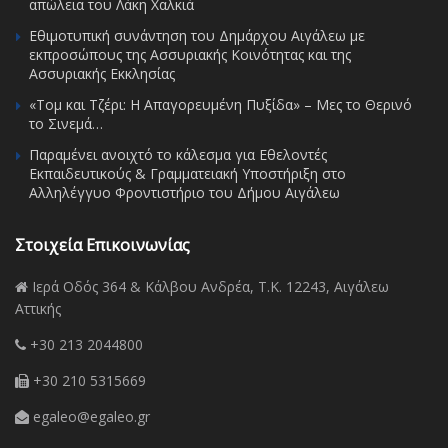
απώλεια του Λάκη Χαλκιά
Εθιμοτυπική συνάντηση του Δημάρχου Αιγάλεω με
εκπροσώπους της Ασσυριακής Κοινότητας και της
Ασσυριακής Εκκλησίας
«Τομ και Τζέρι: Η Απαγορευμένη Πυξίδα» – Μες το Θερινό
το Σινεμά…
Παραμένει ανοιχτό το κάλεσμα για Εθελοντές
Εκπαιδευτικούς & Γραμματειακή Υποστήριξη στο
Αλληλέγγυο Φροντιστήριο του Δήμου Αιγάλεω
Στοιχεία Επικοινωνίας
Ιερά Οδός 364 & Κάλβου Ανδρέα, Τ.Κ. 12243, Αιγάλεω
Αττικής
+30 213 2044800
+30 210 5315669
egaleo@egaleo.gr