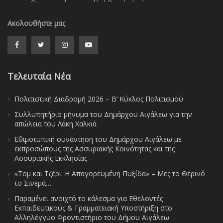
Ακολουθήστε μας
Τελευταία Νέα
Πολιτιστική Διαδρομή 2026 – Β’ Κύκλος Πολιτισμού
Συλλυπητήριο μήνυμα του Δημάρχου Αιγάλεω για την
απώλεια του Λάκη Χαλκιά
Εθιμοτυπική συνάντηση του Δημάρχου Αιγάλεω με
εκπροσώπους της Ασσυριακής Κοινότητας και της
Ασσυριακής Εκκλησίας
«Τομ και Τζέρι: Η Απαγορευμένη Πυξίδα» – Μες το Θερινό
το Σινεμά…
Παραμένει ανοιχτό το κάλεσμα για Εθελοντές
Εκπαιδευτικούς & Γραμματειακή Υποστήριξη στο
Αλληλέγγυο Φροντιστήριο του Δήμου Αιγάλεω