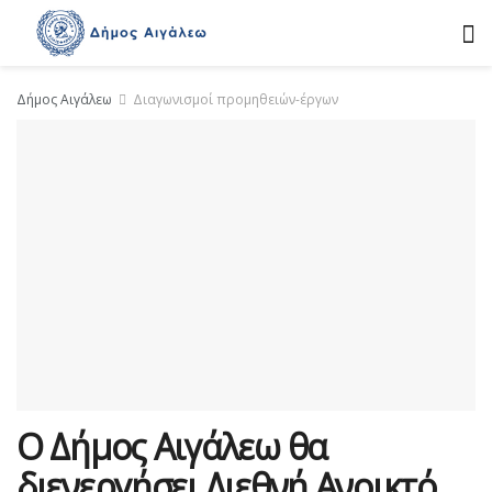
Δήμος Αιγάλεω
Διαγωνισμοί προμηθειών-έργων
Ο Δήμος Αιγάλεω θα
διενεργήσει Διεθνή Ανοικτό