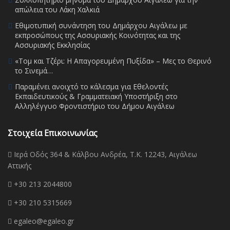
απώλεια του Λάκη Χαλκιά
Εθιμοτυπική συνάντηση του Δημάρχου Αιγάλεω με
εκπροσώπους της Ασσυριακής Κοινότητας και της
Ασσυριακής Εκκλησίας
«Τομ και Τζέρι: Η Απαγορευμένη Πυξίδα» – Μες το Θερινό
το Σινεμά…
Παραμένει ανοιχτό το κάλεσμα για Εθελοντές
Εκπαιδευτικούς & Γραμματειακή Υποστήριξη στο
Αλληλέγγυο Φροντιστήριο του Δήμου Αιγάλεω
Στοιχεία Επικοινωνίας
Ιερά Οδός 364 & Κάλβου Ανδρέα, Τ.Κ. 12243, Αιγάλεω
Αττικής
+30 213 2044800
+30 210 5315669
egaleo@egaleo.gr