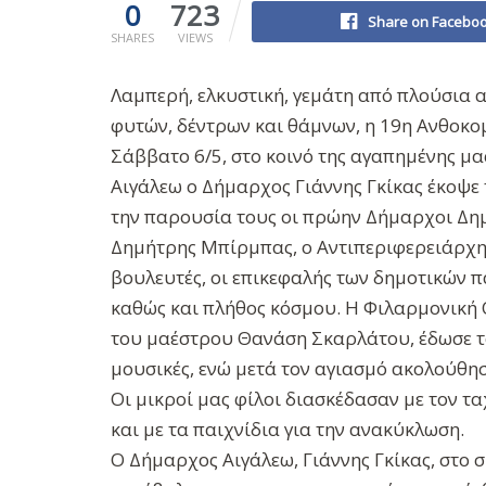
0
723
Share on Facebo
SHARES
VIEWS
Λαμπερή, ελκυστική, γεμάτη από πλούσια
φυτών, δέντρων και θάμνων, η 19η Ανθοκο
Σάββατο 6/5, στο κοινό της αγαπημένης μα
Αιγάλεω ο Δήμαρχος Γιάννης Γκίκας έκοψε 
την παρουσία τους οι πρώην Δήμαρχοι Δη
Δημήτρης Μπίρμπας, ο Αντιπεριφερειάρχη
βουλευτές, οι επικεφαλής των δημοτικών 
καθώς και πλήθος κόσμου. Η Φιλαρμονική
του μαέστρου Θανάση Σκαρλάτου, έδωσε τον
μουσικές, ενώ μετά τον αγιασμό ακολούθησε
Οι μικροί μας φίλοι διασκέδασαν με τον τ
και με τα παιχνίδια για την ανακύκλωση.
Ο Δήμαρχος Αιγάλεω, Γιάννης Γκίκας, στο 