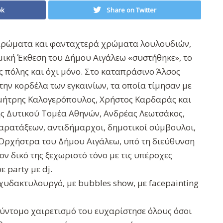
ok
Share on Twitter
 αρώματα και φανταχτερά χρώματα λουλουδιών,
μική Έκθεση του Δήμου Αιγάλεω «συστήθηκε», το
ς πόλης και όχι μόνο. Στο καταπράσινο Άλσος
την κορδέλα των εγκαινίων, τα οποία τίμησαν με
μήτρης Καλογερόπουλος, Χρήστος Καρδαράς και
ς Δυτικού Τομέα Αθηνών, Ανδρέας Λεωτσάκος,
παρατάξεων, αντιδήμαρχοι, δημοτικοί σύμβουλοι,
 Ορχήστρα του Δήμου Αιγάλεω, υπό τη διεύθυνση
 δικό της ξεχωριστό τόνο με τις υπέροχες
 party με dj.
αχυδακτυλουργό, με bubbles show, με facepainting
σύντομο χαιρετισμό του ευχαρίστησε όλους όσοι