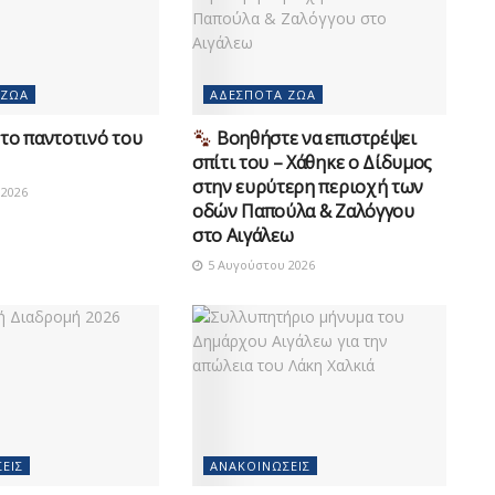
 ΖΏΑ
ΑΔΈΣΠΟΤΑ ΖΏΑ
το παντοτινό του
Βοηθήστε να επιστρέψει
σπίτι του – Χάθηκε ο Δίδυμος
στην ευρύτερη περιοχή των
2026
οδών Παπούλα & Ζαλόγγου
στο Αιγάλεω
5 Αυγούστου 2026
ΕΙΣ
ΑΝΑΚΟΙΝΏΣΕΙΣ