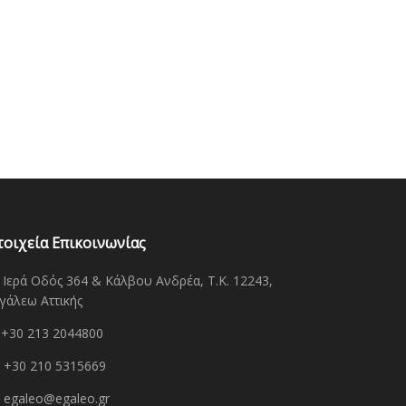
τοιχεία Επικοινωνίας
Ιερά Οδός 364 & Κάλβου Ανδρέα, Τ.Κ. 12243,
γάλεω Αττικής
+30 213 2044800
+30 210 5315669
egaleo@egaleo.gr