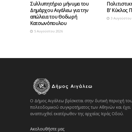
Συλλυπητήριο μήνυμα του
Πολιτιστικ
Δημάρχου Αιγάλεω για την
Β’ Κύκλος 
απώλεια του Θοδωρή
3 Αυγούστου 
Κατσωνόπουλου
5 Αυγούστου 2026
Ο Δήμος Αιγάλεω βρίσκεται στην δυτική περιοχή το
πολεοδομικού συγκροτήματος των Αθηνών και έχει
αναπτυχθεί εκατέρωθεν της αρχαίας Ιεράς Οδού.
Ακολουθήστε μας