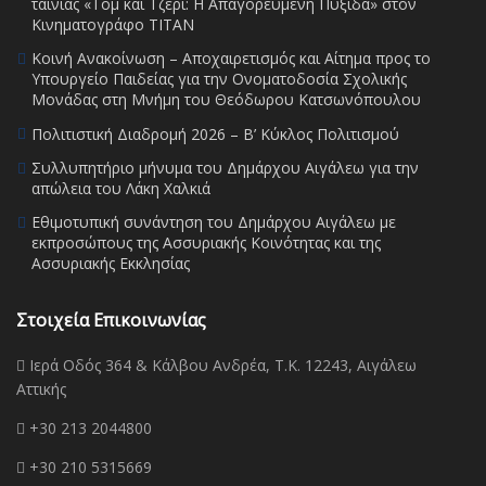
ταινίας «Τομ και Τζέρι: Η Απαγορευμένη Πυξίδα» στον
Κινηματογράφο ΤΙΤΑΝ
Κοινή Ανακοίνωση – Αποχαιρετισμός και Αίτημα προς το
Υπουργείο Παιδείας για την Ονοματοδοσία Σχολικής
Μονάδας στη Μνήμη του Θεόδωρου Κατσωνόπουλου
Πολιτιστική Διαδρομή 2026 – Β’ Κύκλος Πολιτισμού
Συλλυπητήριο μήνυμα του Δημάρχου Αιγάλεω για την
απώλεια του Λάκη Χαλκιά
Εθιμοτυπική συνάντηση του Δημάρχου Αιγάλεω με
εκπροσώπους της Ασσυριακής Κοινότητας και της
Ασσυριακής Εκκλησίας
Στοιχεία Επικοινωνίας
Ιερά Οδός 364 & Κάλβου Ανδρέα, Τ.Κ. 12243, Αιγάλεω
Αττικής
+30 213 2044800
+30 210 5315669