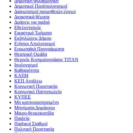
Δημοτική Φιλαρμονική
Δημοτικοί Προϋπολογισμοί
Διαγωνισμοί προμηθειών-έργων
Διοικητικά θέματα
Δράσεις για παιδιά
Εθελοντισμός
Εικαστικά Τμήματα
Εκδηλώσεις Δήμου
Ετήσιοι Απολογισμοί
Ευρωπαϊκά Προγράμματα
Θεατρική Ομάδα
Θερινός Κινηματογράφος ΤΙΤΑΝ
Ισολογισμοί
Καθαριότητα
ΚΑΠΗ
ΚΕΠ Αιγάλεω
Κοινωνική Προστασία
Κοινωνικό Παντοπωλείο
ΚΥΠΕΕ
Μη κατηγοριοποιημένο
Μηνύματα Δημάρχου
Μικρο-θερμοκοιτίδα
Παιδεία
Παιδικοί Σταθμοί
Πολιτική Προστασία