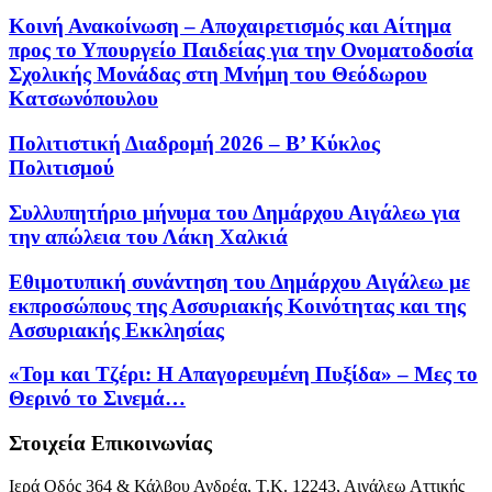
Κοινή Ανακοίνωση – Αποχαιρετισμός και Αίτημα
προς το Υπουργείο Παιδείας για την Ονοματοδοσία
Σχολικής Μονάδας στη Μνήμη του Θεόδωρου
Κατσωνόπουλου
Πολιτιστική Διαδρομή 2026 – Β’ Κύκλος
Πολιτισμού
Συλλυπητήριο μήνυμα του Δημάρχου Αιγάλεω για
την απώλεια του Λάκη Χαλκιά
Εθιμοτυπική συνάντηση του Δημάρχου Αιγάλεω με
εκπροσώπους της Ασσυριακής Κοινότητας και της
Ασσυριακής Εκκλησίας
«Τομ και Τζέρι: Η Απαγορευμένη Πυξίδα» – Μες το
Θερινό το Σινεμά…
Στοιχεία Επικοινωνίας
Ιερά Οδός 364 & Κάλβου Ανδρέα, Τ.Κ. 12243, Αιγάλεω Αττικής