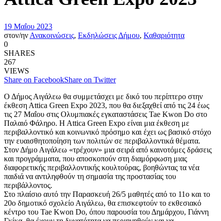
19 Μαΐου 2023
στον/ην
Ανακοινώσεις
,
Εκδηλώσεις Δήμου
,
Καθαριότητα
0
SHARES
267
VIEWS
Share on Facebook
Share on Twitter
Ο Δήμος Αιγάλεω θα συμμετάσχει με δικό του περίπτερο στην
έκθεση Αttica Green Expo 2023, που θα διεξαχθεί από τις 24 έως
τις 27 Μαΐου στις Ολυμπιακές εγκαταστάσεις Tae Kwon Do στο
Παλαιό Φάληρο. Η Αttica Green Expo είναι μια έκθεση με
περιβαλλοντικό και κοινωνικό πρόσημο και έχει ως βασικό στόχο
την ευαισθητοποίηση των πολιτών σε περιβαλλοντικά θέματα.
Στον Δήμο Αιγάλεω «τρέχουν» μια σειρά από καινοτόμες δράσεις
και προγράμματα, που αποσκοπούν στη διαμόρφωση μιας
διαφορετικής περιβαλλοντικής κουλτούρας, βοηθώντας τα νέα
παιδιά να αντιληφθούν τη σημασία της προστασίας του
περιβάλλοντος.
Στο πλαίσιο αυτό την Παρασκευή 26/5 μαθητές από το 11ο και το
20ο δημοτικό σχολείο Αιγάλεω, θα επισκεφτούν το εκθεσιακό
κέντρο του Tae Kwon Do, όπου παρουσία του Δημάρχου, Γιάννη
Γκίκα, θα έχουν τη δυνατότητα να περιηγηθούν και να