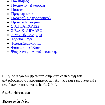
Πολιτισμός
Πολιτιστική Διαδρομή
Πράσινο
Προγράμματα
Προκηρύξεις προσωπικού
Πρόνοια Επιδόματα
Σ.Α.Π. ΑΙΓΑΛΕΩ
Σ.Β.Α.Κ. ΑΙΓΑΛΕΩ
Συνεντεύξεις-Άρθρα
Τεχνικά Έργα
Τοπική Δημοκρατία
Φορείς και Σύλλογοι
Ψυχολόγος – Λογοθεραπευτής
Ο Δήμος Αιγάλεω βρίσκεται στην δυτική περιοχή του
πολεοδομικού συγκροτήματος των Αθηνών και έχει αναπτυχθεί
εκατέρωθεν της αρχαίας Ιεράς Οδού.
Ακολουθήστε μας
Τελευταία Νέα