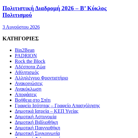
Πολιτιστική Διαδρομή 2026 – Β’ Κύκλος
Πολιτισμού
3 Αυγούστου 2026
ΚΑΤΗΓΟΡΙΕΣ
Bin2Bean
PADRION
Rock the Block
Αδέσποτα Ζώα
Αθλητισμός
Αλληλέγγυο Φροντιστήριο
Ανακοινώσεις
Ανακύκλωση
Αποφάσεις
Βοήθεια στο Σπίτι
Γραφείο Ισότητας – Γραφείο Απασχόλησης
Δημοτικά Ιατρεία – ΚΕΠ Υγείας
Δημοτική Αστυνομία
Δημοτική Βιβλιοθήκη
Δημοτική Παιγνιοθήκη
Δημοτική Συγκοινωνία