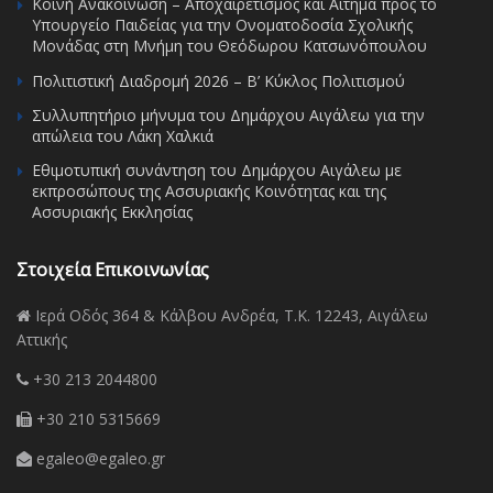
Κοινή Ανακοίνωση – Αποχαιρετισμός και Αίτημα προς το
Υπουργείο Παιδείας για την Ονοματοδοσία Σχολικής
Μονάδας στη Μνήμη του Θεόδωρου Κατσωνόπουλου
Πολιτιστική Διαδρομή 2026 – Β’ Κύκλος Πολιτισμού
Συλλυπητήριο μήνυμα του Δημάρχου Αιγάλεω για την
απώλεια του Λάκη Χαλκιά
Εθιμοτυπική συνάντηση του Δημάρχου Αιγάλεω με
εκπροσώπους της Ασσυριακής Κοινότητας και της
Ασσυριακής Εκκλησίας
Στοιχεία Επικοινωνίας
Ιερά Οδός 364 & Κάλβου Ανδρέα, Τ.Κ. 12243, Αιγάλεω
Αττικής
+30 213 2044800
+30 210 5315669
egaleo@egaleo.gr