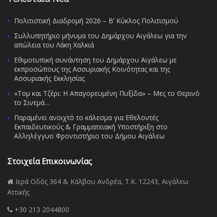
Πολιτιστική Διαδρομή 2026 – Β’ Κύκλος Πολιτισμού
Συλλυπητήριο μήνυμα του Δημάρχου Αιγάλεω για την
απώλεια του Λάκη Χαλκιά
Εθιμοτυπική συνάντηση του Δημάρχου Αιγάλεω με
εκπροσώπους της Ασσυριακής Κοινότητας και της
Ασσυριακής Εκκλησίας
«Τομ και Τζέρι: Η Απαγορευμένη Πυξίδα» – Μες το Θερινό
το Σινεμά…
Παραμένει ανοιχτό το κάλεσμα για Εθελοντές
Εκπαιδευτικούς & Γραμματειακή Υποστήριξη στο
Αλληλέγγυο Φροντιστήριο του Δήμου Αιγάλεω
Στοιχεία Επικοινωνίας
Ιερά Οδός 364 & Κάλβου Ανδρέα, Τ.Κ. 12243, Αιγάλεω
Αττικής
+30 213 2044800