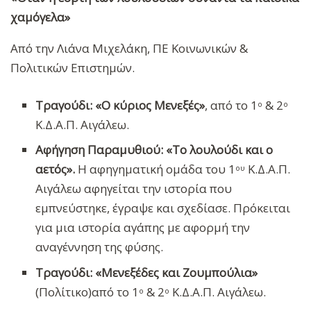
χαμόγελα
»
Από την Λιάνα Μιχελάκη, ΠΕ Κοινωνικών &
Πολιτικών Επιστημών.
Τραγούδι: «Ο κύριος Μενεξές»
, από το 1
& 2
ο
ο
Κ.Δ.Α.Π. Αιγάλεω.
Αφήγηση Παραμυθιού: «Το λουλούδι και ο
αετός».
Η αφηγηματική ομάδα του 1
Κ.Δ.Α.Π.
ου
Αιγάλεω αφηγείται την ιστορία που
εμπνεύστηκε, έγραψε και σχεδίασε. Πρόκειται
για μια ιστορία αγάπης με αφορμή την
αναγέννηση της φύσης.
Τραγούδι: «Μενεξέδες και Ζουμπούλια»
(Πολίτικο)από το 1
& 2
Κ.Δ.Α.Π. Αιγάλεω.
ο
ο