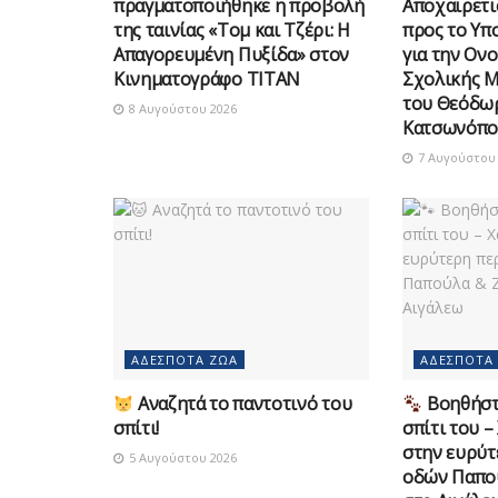
πραγματοποιήθηκε η προβολή
Αποχαιρετι
της ταινίας «Τομ και Τζέρι: Η
προς το Υπ
Απαγορευμένη Πυξίδα» στον
για την Ον
Κινηματογράφο ΤΙΤΑΝ
Σχολικής 
του Θεόδω
8 Αυγούστου 2026
Κατσωνόπο
7 Αυγούστου 
ΑΔΈΣΠΟΤΑ ΖΏΑ
ΑΔΈΣΠΟΤΑ
Αναζητά το παντοτινό του
Βοηθήστε
σπίτι!
σπίτι του –
στην ευρύτ
5 Αυγούστου 2026
οδών Παπο