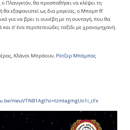
 ο Πλανγκτόν, θα προσπαθήσει να κλέψει τη
 θα εξαφανιστεί ως δια μαγείας, ο Μπομπ θ’
κό για να βρει τι συνέβη με τη συνταγή, που θα
ά και σ’ ένα περιπετειώδες ταξίδι με χρονομηχανή.
τέρας, Κλάνσι Μπράουν,
Ρότζερ Μπάμπας
utu.be/meuVTNB1AgI?si=tzmIagmgUo1i_cFx