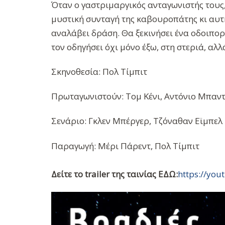
Όταν ο γαστριμαργικός ανταγωνιστής τους,
μυστική συνταγή της καβουροπάτης κι αυτή
αναλάβει δράση. Θα ξεκινήσει ένα οδοιπορι
τον οδηγήσει όχι μόνο έξω, στη στεριά, αλλ
Σκηνοθεσία: Πολ Τίμπιτ
Πρωταγωνιστούν: Τομ Κένι, Αντόνιο Μπαν
Σενάριο: Γκλεν Μπέργερ, Τζόναθαν Εϊμπελ
Παραγωγή: Μέρι Πάρεντ, Πολ Τίμπιτ
Δείτε το trailer της ταινίας ΕΔΩ:
https://yo