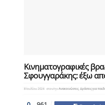
Κινηματογραφικές βρα
Σφουγγαράκης: έξω από
8 Ιουλίου 2024
στον/ην
Ανακοινώσεις
,
Δράσεις για παιδ
0
961