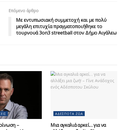
Επόμενο άρθρο
Με εντυπωσιακή συμμετοχή και με πολύ
μεγάλη επιτυχία πραγματοποιήθηκε το
τουρνουά 3on3 streetball στον Δήμο Αιγάλεω
ΕΙΣ
ΑΔΈΣΠΟΤΑ ΖΏΑ
οίνωση –
Μια αγκαλιά αρκεί… για να