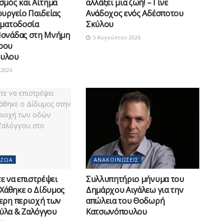
σμός και Αίτημα
αλλάξει μια ζωή! – Γίνε
ουργείο Παιδείας
Ανάδοχος ενός Αδέσποτου
οματοδοσία
Σκύλου
Μονάδας στη Μνήμη
5 Αυγούστου 2026
ρου
υλου
2026
 ΖΏΑ
ΑΝΑΚΟΙΝΏΣΕΙΣ
 να επιστρέψει
Συλλυπητήριο μήνυμα του
 Χάθηκε ο Δίδυμος
Δημάρχου Αιγάλεω για την
ερη περιοχή των
απώλεια του Θοδωρή
ύλα & Ζαλόγγου
Κατσωνόπουλου