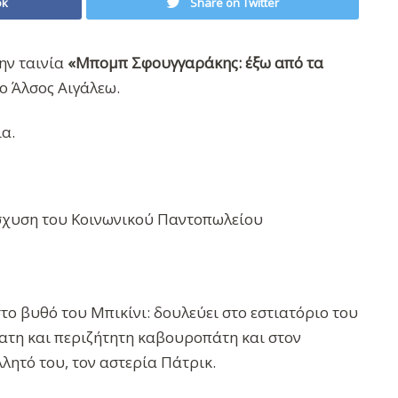
ok
Share on Twitter
ην ταινία
«Μπομπ Σφουγγαράκης: έξω από τα
ο Άλσος Αιγάλεω.
ια.
ίσχυση του Κοινωνικού Παντοπωλείου
ο βυθό του Μπικίνι: δουλεύει στο εστιατόριο του
ατη και περιζήτητη καβουροπάτη και στον
λλητό του, τον αστερία Πάτρικ.