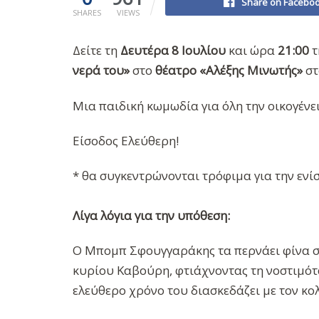
Share on Facebo
SHARES
VIEWS
Δείτε τη
Δευτέρα 8 Ιουλίου
και ώρα
21:00
τ
νερά του»
στο
θέατρο «Αλέξης Μινωτής»
στ
Μια παιδική κωμωδία για όλη την οικογένε
Είσοδος Ελεύθερη!
* θα συγκεντρώνονται τρόφιμα για την εν
Λίγα λόγια για την υπόθεση:
Ο Μπομπ Σφουγγαράκης τα περνάει φίνα στ
κυρίου Καβούρη, φτιάχνοντας τη νοστιμότ
ελεύθερο χρόνο του διασκεδάζει με τον κο